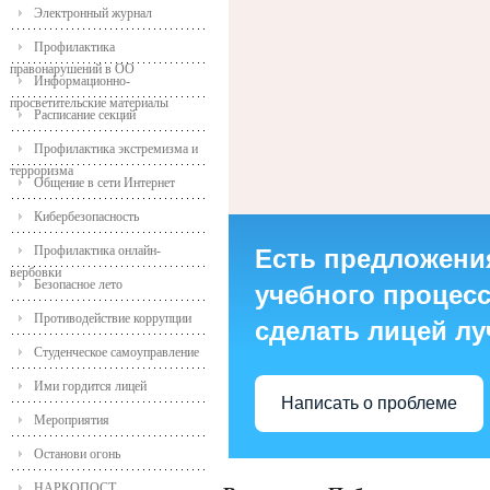
Электронный журнал
Профилактика
правонарушений в ОО
Информационно-
просветительские материалы
Расписание секций
Профилактика экстремизма и
терроризма
Общение в сети Интернет
Кибербезопасность
Профилактика онлайн-
Есть предложени
вербовки
Безопасное лето
учебного процесса
Противодействие коррупции
сделать лицей л
Студенческое самоуправление
Ими гордится лицей
Написать о проблеме
Мероприятия
Останови огонь
НАРКОПОСТ