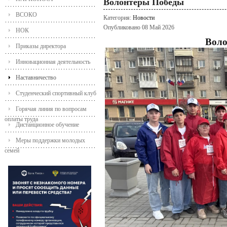
Волонтеры Победы
ВСОКО
Категория:
Новости
Опубликовано 08 Май 2026
НОК
Воло
Приказы директора
Инновационная деятельность
Наставничество
Студенческий спортивный клуб
Горячая линия по вопросам
оплаты труда
Дистанционное обучение
Меры поддержки молодых
семей