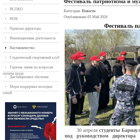
Фестиваль патриотизма и му
ВСОКО
Категория:
Новости
Опубликовано 05 Май 2026
НОК
Фестиваль п
Приказы директора
Инновационная деятельность
Наставничество
Студенческий спортивный клуб
Горячая линия по вопросам
оплаты труда
Дистанционное обучение
Меры поддержки молодых
семей
30 апреля
студенты Барнаул
под руководством директора