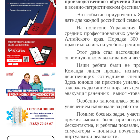
производственного обучения Зи
в военно-патриотическом фестивал
Это событие приурочено к 
дате для каждой российской семьи
На полигоне Управления Р
средних профессиональных учебн
Алтайского края. Порядка 300
практиковались на учебно-тренир
Этот день стал настоящим
огромную школу выживания и чест
Наши ребята были не про
Команда лицея прошла испыт
действующих сотрудников спец
Здесь юноши на практике узнали, 
задержать дыхание и поразить цель
эвакуация раненных - вынос «това
Особенно запомнилась зона
увлечением наблюдали за работой
Помимо боевых задач, участ
оружия -можно было прикоснут
бесконтактна, и ребятам показали
симуляторы - попытка почувств
виртуальной реальности.