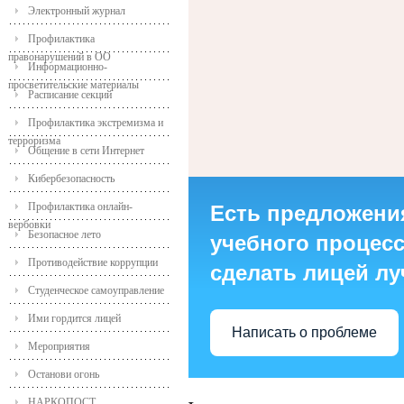
Электронный журнал
Профилактика
правонарушений в ОО
Информационно-
просветительские материалы
Расписание секций
Профилактика экстремизма и
терроризма
Общение в сети Интернет
Кибербезопасность
Профилактика онлайн-
Есть предложени
вербовки
Безопасное лето
учебного процесса
Противодействие коррупции
сделать лицей л
Студенческое самоуправление
Ими гордится лицей
Написать о проблеме
Мероприятия
Останови огонь
НАРКОПОСТ