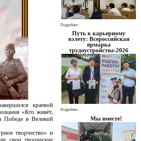
Подробнее...
Путь к карьерному
взлету: Всероссийская
ярмарка
трудоустройства-2026
завершился краевой
Подробнее...
зования «Кто живёт,
Мы вместе!
ен Победе в Великой
рное творчество» и
ли свои творческие