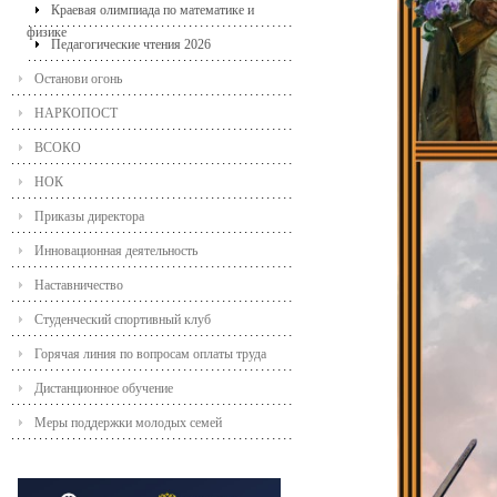
Краевая олимпиада по математике и
физике
Педагогические чтения 2026
Останови огонь
НАРКОПОСТ
ВСОКО
НОК
Приказы директора
Инновационная деятельность
Наставничество
Студенческий спортивный клуб
Горячая линия по вопросам оплаты труда
Дистанционное обучение
Меры поддержки молодых семей