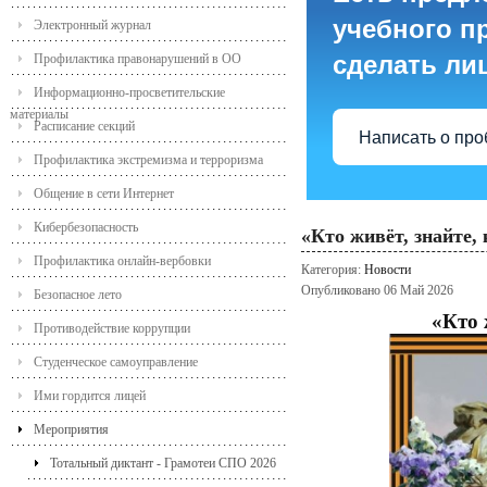
учебного пр
Электронный журнал
сделать ли
Профилактика правонарушений в ОО
Информационно-просветительские
материалы
Расписание секций
Написать о пр
Профилактика экстремизма и терроризма
Общение в сети Интернет
Кибербезопасность
«Кто живёт, знайте,
Профилактика онлайн-вербовки
Категория:
Новости
Опубликовано 06 Май 2026
Безопасное лето
«Кто 
Противодействие коррупции
Студенческое самоуправление
Ими гордится лицей
Мероприятия
Тотальный диктант - Грамотеи СПО 2026