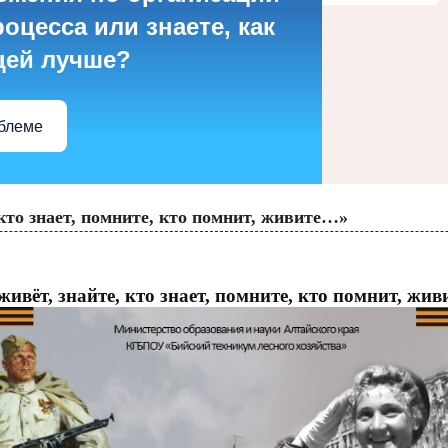
оцесса или знаете, как
цей лучше?
облеме
 кто знает, помните, кто помнит, живите…»
живёт, знайте, кто знает, помните, кто помнит, жи