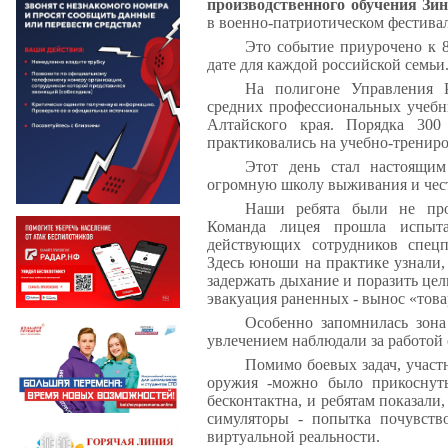
производственного обучения Зи
в военно-патриотическом фестивал
Это событие приурочено к 
дате для каждой российской семьи
На полигоне Управления Р
средних профессиональных учебн
Алтайского края. Порядка 300
практиковались на учебно-тренир
Этот день стал настоящим
огромную школу выживания и чест
Наши ребята были не про
Команда лицея прошла испыт
действующих сотрудников спец
Здесь юноши на практике узнали, 
задержать дыхание и поразить цель
эвакуация раненных - вынос «това
Особенно запомнилась зона
увлечением наблюдали за работой
Помимо боевых задач, участ
оружия -можно было прикоснут
бесконтактна, и ребятам показали
симуляторы - попытка почувств
виртуальной реальности.