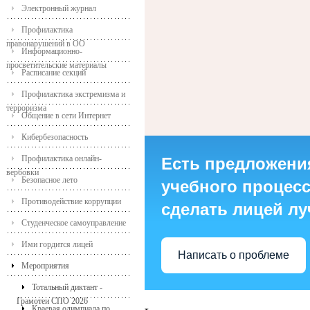
Электронный журнал
Профилактика
правонарушений в ОО
Информационно-
просветительские материалы
Расписание секций
Профилактика экстремизма и
терроризма
Общение в сети Интернет
Кибербезопасность
Профилактика онлайн-
Есть предложени
вербовки
Безопасное лето
учебного процесса
Противодействие коррупции
сделать лицей л
Студенческое самоуправление
Ими гордится лицей
Написать о проблеме
Мероприятия
Тотальный диктант -
Грамотеи СПО 2026
Краевая олимпиада по