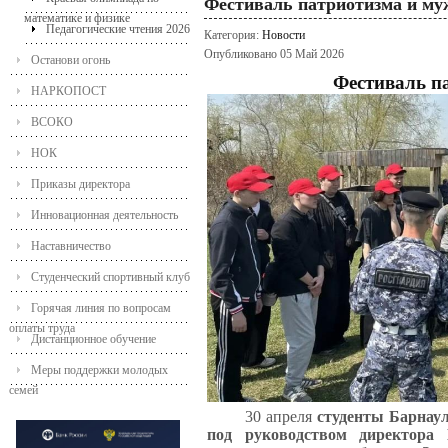
Фестиваль патриотизма и му
математике и физике
Педагогические чтения 2026
Категория:
Новости
Опубликовано 05 Май 2026
Останови огонь
Фестиваль п
НАРКОПОСТ
ВСОКО
НОК
Приказы директора
Инновационная деятельность
Наставничество
Студенческий спортивный клуб
Горячая линия по вопросам
оплаты труда
Дистанционное обучение
Меры поддержки молодых
семей
30 апреля
студенты Барнаул
под руководством директора