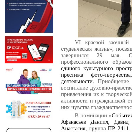
VI
краевой заочный 
студенческая жизнь», посв
завершился 29 мая. Ор
профессионального образов
единого культурного прост
престижа фото-творчест
деятельности.
Приобщение с
воспитание духовно-нравств
привлечения их к творческо
активности и гражданской от
них чувства гражданственнос
В номинации «
События
Афанасьев Даниил, Дави
Анастасия, группа ПР 2411.