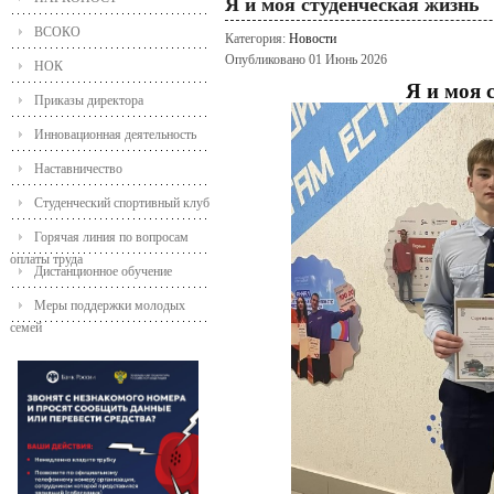
Я и моя студенческая жизнь
ВСОКО
Категория:
Новости
Опубликовано 01 Июнь 2026
НОК
Я и моя 
Приказы директора
Инновационная деятельность
Наставничество
Студенческий спортивный клуб
Горячая линия по вопросам
оплаты труда
Дистанционное обучение
Меры поддержки молодых
семей