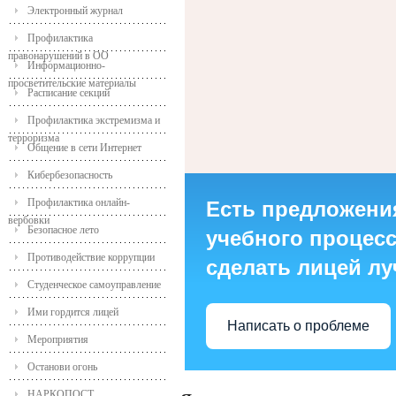
Электронный журнал
Профилактика
правонарушений в ОО
Информационно-
просветительские материалы
Расписание секций
Профилактика экстремизма и
терроризма
Общение в сети Интернет
Кибербезопасность
Профилактика онлайн-
Есть предложени
вербовки
Безопасное лето
учебного процесса
Противодействие коррупции
сделать лицей л
Студенческое самоуправление
Ими гордится лицей
Написать о проблеме
Мероприятия
Останови огонь
НАРКОПОСТ