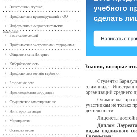
учебного пр
Электронный журнал
сделать ли
Профилактика правонарушений в ОО
Информационно-просветительские
материалы
Расписание секций
Написать о пр
Профилактика экстремизма и терроризма
Общение в сети Интернет
Кибербезопасность
Знания, которые от
Профилактика онлайн-вербовки
Студенты Барнаул
Безопасное лето
олимпиаде «Иностранны
организаций среднего п
Противодействие коррупции
Олимпиада прохо
Студенческое самоуправление
участникам не только п
деятельности.
Ими гордится лицей
Лицеисты достойн
Мероприятия
Диплом Лауреата
Останови огонь
видам подвижного сос
Евгеньевна;