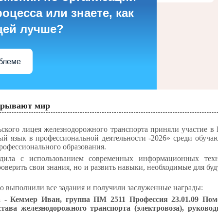
оцесса или знаете, как
цей лучше?
облеме
крывают мир
ьского лицея железнодорожного транспорта приняли участие в
й язык в профессиональной деятельности -2026» среди обуча
рофессионального образования.
дила с использованием современных информационных техн
роверить свои знания, но и развить навыки, необходимые для б
о выполнили все задания и получили заслуженные награды:
 - Кеммер Иван, группа ПМ 2511 Профессия 23.01.09 По
тава железнодорожного транспорта (электровоза), руково