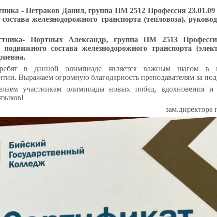
тника - Петраков Данил, группа ПМ 2512 Профессия 23.01.
 состава железнодорожного транспорта (тепловоза), руково
стника- Портных Александр, группа ПМ 2513 Професси
подвижного состава железнодорожного транспорта (элект
риевна.
ребят в данной олимпиаде является важным шагом в и
итии. Выражаем огромную благодарность преподавателям за под
елаем участникам олимпиады новых побед, вдохновения и
языков!
зам.директора