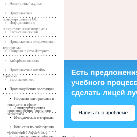
Электронный журнал
Профилактика
правонарушений в ОО
Информационно-
просветительские материалы
Расписание секций
Профилактика экстремизма и
терроризма
Общение в сети Интернет
Кибербезопасность
Профилактика онлайн-
Есть предложени
вербовки
Безопасное лето
учебного процесса
Противодействие коррупции
сделать лицей л
Нормативные правовые и
иные акты в сфере
Антикоррупционная
противодействия коррупции
Написать о проблеме
экспертиза
Методические материалы
Комиссия по соблюдению
требований к служебному
Доклады, отчеты, обзоры,