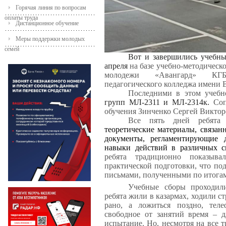
Горячая линия по вопросам
оплаты труда
Дистанционное обучение
Меры поддержки молодых
семей
Вот и завершились учебны
апреля
на базе учебно-методическ
молодежи «Авангард» 
педагогического колледжа имени
Последними в этом учебн
групп МЛ-2311 и МЛ-2314к.
Соп
обучения Зинченко Сергей Виктор
Все пять дней ребята
теоретические материалы, связан
документы, регламентирующие д
навыки действий в различных 
ребята традиционно показыва
практической подготовки, что по
письмами, полученными по итогам
Учебные сборы проходил
ребята жили в казармах, ходили с
рано, а ложиться поздно, тел
свободное от занятий время – д
испытание. Но, несмотря на все 