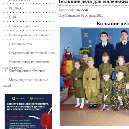
Большие дела для маленьких
ВСОКО
Категория:
Новости
Опубликовано 30 Апрель 2026
НОК
Большие дел
Приказы директора
Инновационная деятельность
Наставничество
Студенческий спортивный клуб
Горячая линия по вопросам
оплаты труда
Дистанционное обучение
Меры поддержки молодых
семей