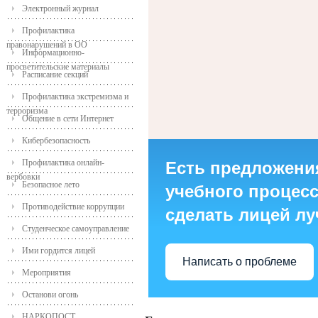
Электронный журнал
Профилактика
правонарушений в ОО
Информационно-
просветительские материалы
Расписание секций
Профилактика экстремизма и
терроризма
Общение в сети Интернет
Кибербезопасность
Профилактика онлайн-
Есть предложени
вербовки
Безопасное лето
учебного процесса
Противодействие коррупции
сделать лицей л
Студенческое самоуправление
Ими гордится лицей
Написать о проблеме
Мероприятия
Останови огонь
НАРКОПОСТ