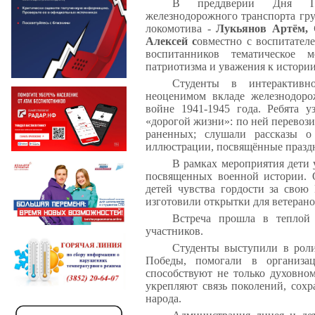
В преддверии Дня Поб
железнодорожного транспорта гр
локомотива -
Лукьянов Артём, 
Алексей с
овместно с воспитател
воспитанников тематическое м
патриотизма и уважения к истории
Студенты в интерактивн
неоценимом вкладе железнодор
войне 1941-1945 года. Ребята у
«дорогой жизни»: по ней перевози
раненных; слушали рассказы о
иллюстрации, посвящённые празд
В рамках мероприятия дети 
посвященных военной истории. 
детей чувства гордости за свою
изготовили открытки для ветеран
Встреча прошла в теплой 
участников.
Студенты выступили в роли
Победы, помогали в организац
способствуют не только духовно
укрепляют связь поколений, сохр
народа.