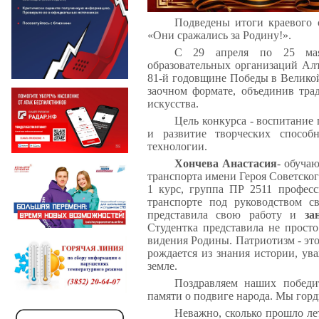
Подведены итоги краевого 
«Они сражались за Родину!».
С 29 апреля по 25 мая
образовательных организаций Алт
81-й годовщине Победы в Великой
заочном формате, объединив тр
искусства.
Цель конкурса - воспитание
и развитие творческих способ
технологии.
Хончева Анастасия
- обуча
транспорта имени Героя Советско
1 курс, группа ПР 2511 профес
транспорте под руководством с
представила свою работу и
за
Студентка представила не просто
видения Родины. Патриотизм - это 
рождается из знания истории, ув
земле.
Поздравляем наших победи
памяти о подвиге народа. Мы гор
Неважно, сколько прошло лет