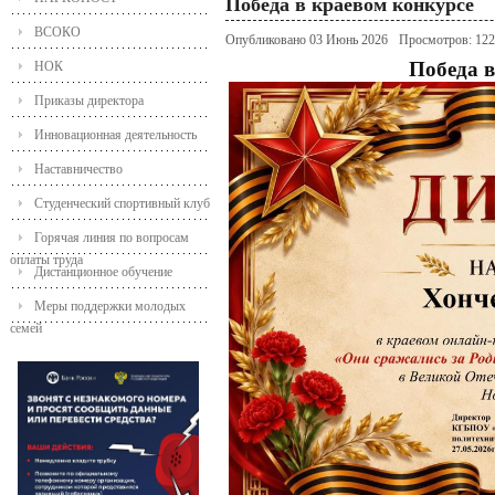
Победа в краевом конкурсе
ВСОКО
Опубликовано 03 Июнь 2026
Просмотров: 12
Победа в
НОК
Приказы директора
Инновационная деятельность
Наставничество
Студенческий спортивный клуб
Горячая линия по вопросам
оплаты труда
Дистанционное обучение
Меры поддержки молодых
семей