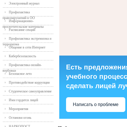
Электронный журнал
Профилактика
правонарушений в ОО
Информационно-
просветительские материалы
Расписание секций
Профилактика экстремизма и
терроризма
Общение в сети Интернет
Кибербезопасность
Профилактика онлайн-
Есть предложени
вербовки
Безопасное лето
учебного процесса
Противодействие коррупции
сделать лицей л
Студенческое самоуправление
Ими гордится лицей
Написать о проблеме
Мероприятия
Останови огонь
НАРКОПОСТ