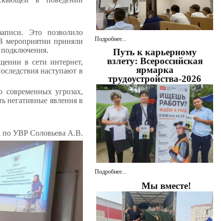
аписи. Это позволило
Подробнее...
 В мероприятии приняли
о подключения.
Путь к карьерному
взлету: Всероссийская
щении в сети интернет,
ярмарка
последствия наступают в
трудоустройства-2026
о современных угрозах,
ь негативные явления в
а по УВР Соловьева А.В.
Подробнее...
Мы вместе!