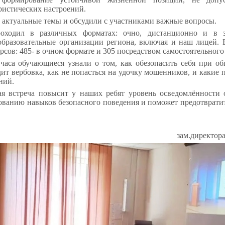
ристических настроений.
 актуальные темы и обсудили с участниками важные вопросы.
оходил в различных форматах: очно, дистанционно и в з
образовательные организации региона, включая и наш лицей.
урсов: 485- в очном формате и 305 посредством самостоятельног
 часа обучающиеся узнали о том, как обезопасить себя при об
ит вербовка, как не попасться на удочку мошенников, и какие 
ний.
ая встреча повысит у наших ребят уровень осведомлённости 
ованию навыков безопасного поведения и поможет предотвратит
зам.директор