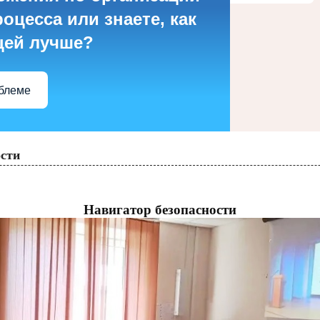
оцесса или знаете, как
цей лучше?
облеме
ости
Навигатор безопасности