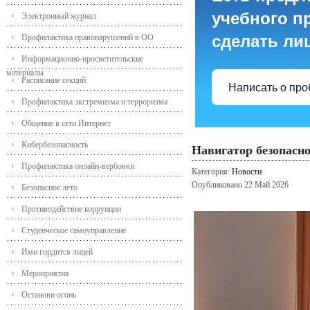
учебного пр
Электронный журнал
сделать ли
Профилактика правонарушений в ОО
Информационно-просветительские
материалы
Расписание секций
Написать о пр
Профилактика экстремизма и терроризма
Общение в сети Интернет
Кибербезопасность
Навигатор безопасн
Профилактика онлайн-вербовки
Категория:
Новости
Опубликовано 22 Май 2026
Безопасное лето
Противодействие коррупции
Студенческое самоуправление
Ими гордится лицей
Мероприятия
Останови огонь