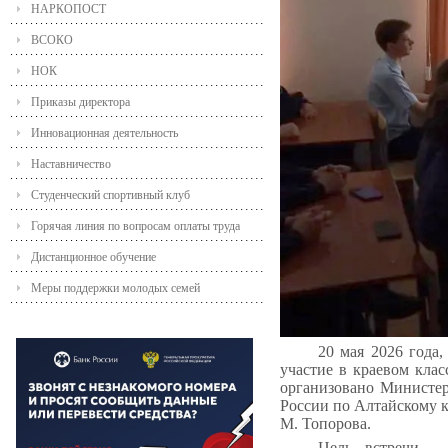
НАРКОПОСТ
ВСОКО
НОК
Приказы директора
Инновационная деятельность
Наставничество
Студенческий спортивный клуб
Горячая линия по вопросам оплаты труда
Дистанционное обучение
Меры поддержки молодых семей
20 мая 2026 года
участие в краевом кла
организовано Министер
России по Алтайскому к
М. Топорова.
Цель встречи -