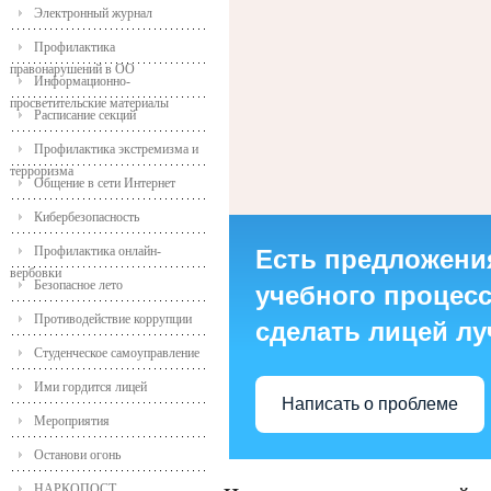
Электронный журнал
Профилактика
правонарушений в ОО
Информационно-
просветительские материалы
Расписание секций
Профилактика экстремизма и
терроризма
Общение в сети Интернет
Кибербезопасность
Профилактика онлайн-
Есть предложени
вербовки
Безопасное лето
учебного процесса
Противодействие коррупции
сделать лицей л
Студенческое самоуправление
Ими гордится лицей
Написать о проблеме
Мероприятия
Останови огонь
НАРКОПОСТ