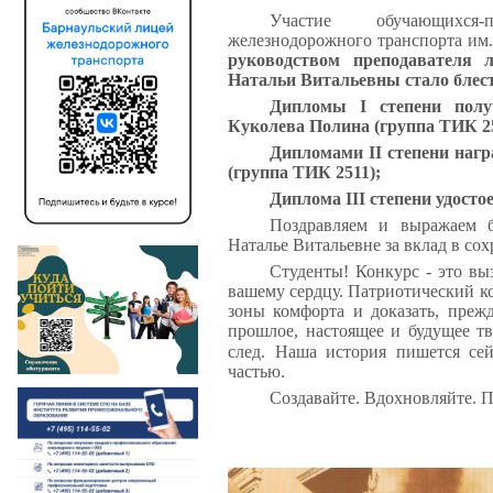
Участие обучающихся-
железнодорожного транспорта им.
руководством преподавателя 
Натальи Витальевны стало бле
Дипломы I степени полу
Куколева Полина (группа ТИК 2
Дипломами I
I
степени нагр
(группа ТИК 2511);
Диплома I
II
степени удосто
Поздравляем и выражаем б
Наталье Витальевне за вклад в со
Студенты! Конкурс - это вы
вашему сердцу. Патриотический ко
зоны комфорта и доказать, прежд
прошлое, настоящее и будущее тв
след. Наша история пишется сей
частью.
Создавайте. Вдохновляйте. 