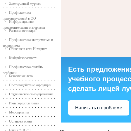
Электронный журнал
Профилактика
правонарушений в ОО
Информационно-
просветительские материалы
Расписание секций
Профилактика экстремизма и
терроризма
Общение в сети Интернет
Кибербезопасность
Профилактика онлайн-
Есть предложени
вербовки
Безопасное лето
учебного процесса
Противодействие коррупции
сделать лицей л
Студенческое самоуправление
Ими гордится лицей
Написать о проблеме
Мероприятия
Останови огонь
НАРКОПОСТ