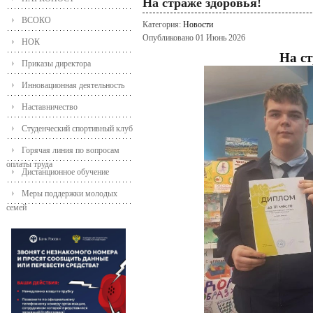
На страже здоровья!
ВСОКО
Категория:
Новости
Опубликовано 01 Июнь 2026
НОК
На ст
Приказы директора
Инновационная деятельность
Наставничество
Студенческий спортивный клуб
Горячая линия по вопросам
оплаты труда
Дистанционное обучение
Меры поддержки молодых
семей