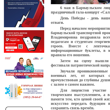
6 мая в Барнаульском лиц
праздничный гала-концерт «Салю
День Победы - день наше
отваги.
Перед началом мероприяти
барнаульской транспортной про
Владимировна поздравила вс
педагогам и студентам георгие
героев. Вместе с ленточк
информационные буклеты, в к
правила его ношения.
Затем на сцену вышли 
фестиваля патриотической напр
Звучали проникновенные 
военных лет, от которых 
прочувствован до глубины души 
с залом о самом важном.
Для лицеистов участие
творческим выступлением, а в
памяти тем, кто ценой своей жи
искусство передать будущим 
сохранить связь времён.