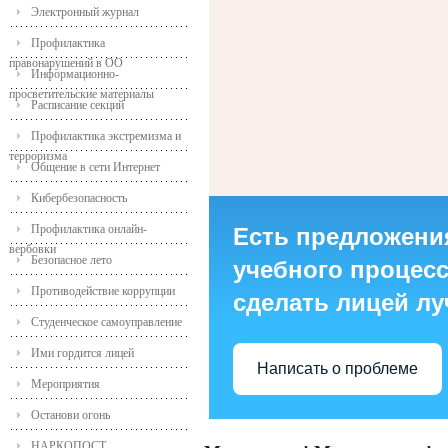
Электронный журнал
Профилактика
правонарушений в ОО
Информационно-
просветительские материалы
Расписание секций
Профилактика экстремизма и
терроризма
Общение в сети Интернет
Кибербезопасность
Профилактика онлайн-
Есть предложени
вербовки
Безопасное лето
учебного процесса
Противодействие коррупции
сделать лицей л
Студенческое самоуправление
Ими гордится лицей
Написать о проблеме
Мероприятия
Останови огонь
НАРКОПОСТ