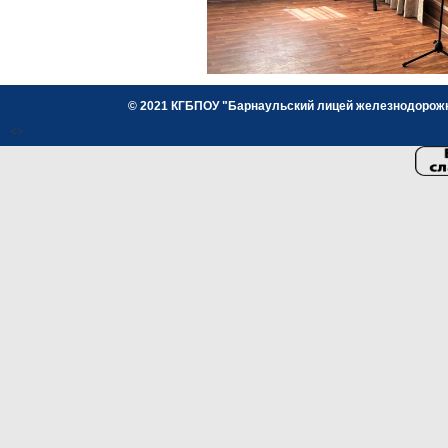
© 2021 КГБПОУ "Барнаульский лицей железнодорожног
<>