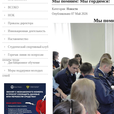
Мы помним! Мы гордимся!
ВСОКО
Категория:
Новости
Опубликовано 07 Май 2026
НОК
Мы помн
Приказы директора
Инновационная деятельность
Наставничество
Студенческий спортивный клуб
Горячая линия по вопросам
оплаты труда
Дистанционное обучение
Меры поддержки молодых
семей