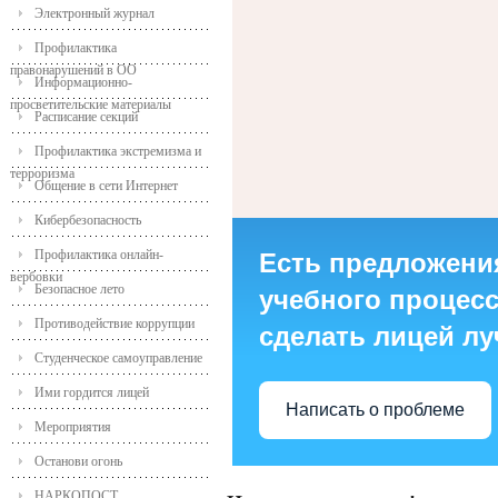
Электронный журнал
Профилактика
правонарушений в ОО
Информационно-
просветительские материалы
Расписание секций
Профилактика экстремизма и
терроризма
Общение в сети Интернет
Кибербезопасность
Профилактика онлайн-
Есть предложени
вербовки
Безопасное лето
учебного процесса
Противодействие коррупции
сделать лицей л
Студенческое самоуправление
Ими гордится лицей
Написать о проблеме
Мероприятия
Останови огонь
НАРКОПОСТ