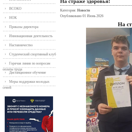
На страже здоровья!
ВСОКО
Категория:
Новости
Опубликовано 01 Июнь 2026
НОК
На ст
Приказы директора
Инновационная деятельность
Наставничество
Студенческий спортивный клуб
Горячая линия по вопросам
оплаты труда
Дистанционное обучение
Меры поддержки молодых
семей