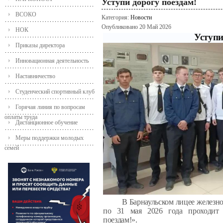
Уступи дорогу поездам!
ВСОКО
Категория:
Новости
Опубликовано 20 Май 2026
НОК
Уступи
Приказы директора
Инновационная деятельность
Наставничество
Студенческий спортивный клуб
Горячая линия по вопросам
оплаты труда
Дистанционное обучение
Меры поддержки молодых
семей
В Барнаульском лицее железно
по 31 мая 2026 года проходит 
поездам!».