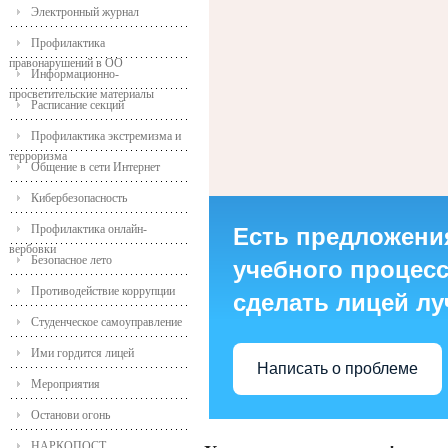
Электронный журнал
Профилактика
правонарушений в ОО
Информационно-
просветительские материалы
Расписание секций
Профилактика экстремизма и
терроризма
Общение в сети Интернет
Кибербезопасность
Профилактика онлайн-
Есть предложени
вербовки
Безопасное лето
учебного процесса
Противодействие коррупции
сделать лицей л
Студенческое самоуправление
Ими гордится лицей
Написать о проблеме
Мероприятия
Останови огонь
НАРКОПОСТ