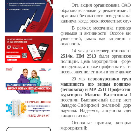
Эта акция организована ОАО
образовательными учреждениями. Г
правилах безопасного поведения на
каникул, когда риск несчастных случ
В рамках месячника проводя
фильмов и активности. Особое вн
увлечений, таких как зацепинг 
опасность.
14 мая для несовершеннолет
2514к, ПМ 2513
были организов
полиции.
Цель мероприятия - фор
поведения, а также профилактика 
несовершеннолетними в зоне движе
20 мая
первокурсники гру
машиниста (по видам подвижно
(тепловоза) и МР 2511 Профессия
кураторов Макота Валентины
посетили Выставочный центр исто
Западно-Сибирской железной дор
научила.
Надеемся, лицеисты сде
каждого из нас!
Основные правила, которы
мероприятий: