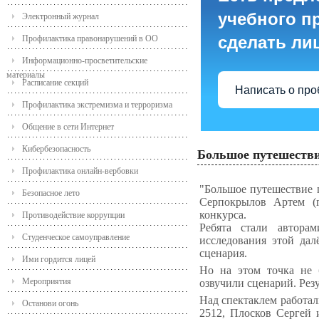
учебного пр
Электронный журнал
сделать ли
Профилактика правонарушений в ОО
Информационно-просветительские
материалы
Расписание секций
Написать о пр
Профилактика экстремизма и терроризма
Общение в сети Интернет
Кибербезопасность
Большое путешестви
Профилактика онлайн-вербовки
"Большое путешествие 
Безопасное лето
Серпокрылов Артем (г
конкурса.
Противодействие коррупции
Ребята стали автора
Студенческое самоуправление
исследования этой дал
сценария.
Ими гордится лицей
Но на этом точка не 
Мероприятия
озвучили сценарий. Резу
Над спектаклем работа
Останови огонь
2512, Плосков Сергей