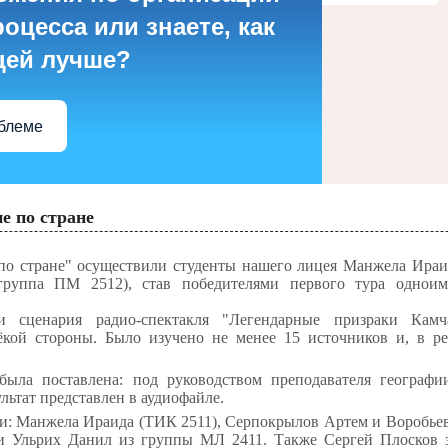
оцесса или знаете, как
цей лучше?
облеме
е по стране
по стране" осуществили студенты нашего лицея Манжела Ираи
руппа ПМ 2512), став победителями первого тура одноим
ми сценария радио-спектакля "Легендарные призраки Камч
ёкой стороны. Было изучено не менее 15 источников и, в рез
была поставлена: под руководством преподавателя географи
льтат представлен в аудиофайле.
ли: Манжела Ираида (ТИК 2511), Серпокрылов Артем и Воробь
 и Ульрих Данил из группы МЛ 2411. Также Сергей Плосков 