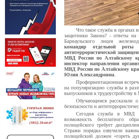
Что такое служба в органах 
защитники Закона? - ответы на 
Барнаульского лицея железно
командир отдельной роты 
антитеррористической защищен
МВД России по Алтайскому к
инспектор направления орга
МВД России по Алтайскому кра
Юлия Александровна
.
Профориентационная встреча
на популяризацию службы в разл
выпускников к трудоустройству в
Обучающимся рассказали о
безопасности и антитеррористиче
Сегодня служба в МВД - 
возможность бесплатного обр
полицейского требует дисциплин
Стражи порядка озвучили важны
полицейский должен «гореть ду