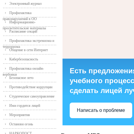
Электронный журнал
Профилактика
правонарушений в ОО
Информационно-
просветительские материалы
Расписание секций
Профилактика экстремизма и
терроризма
Общение в сети Интернет
Кибербезопасность
Профилактика онлайн-
Есть предложени
вербовки
Безопасное лето
учебного процесса
Противодействие коррупции
сделать лицей л
Студенческое самоуправление
Ими гордится лицей
Написать о проблеме
Мероприятия
Останови огонь
НАРКОПОСТ