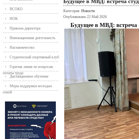
Будущее в МВД: встреча студ
ВСОКО
Категория:
Новости
Опубликовано 22 Май 2026
НОК
Будущее в МВД: встреча 
Приказы директора
Инновационная деятельность
Наставничество
Студенческий спортивный клуб
Горячая линия по вопросам
оплаты труда
Дистанционное обучение
Меры поддержки молодых
семей