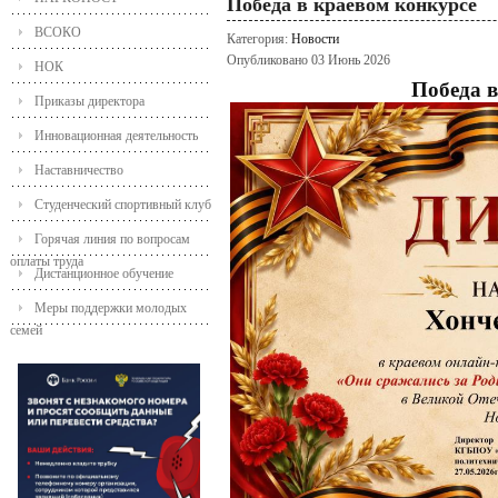
Победа в краевом конкурсе
ВСОКО
Категория:
Новости
Опубликовано 03 Июнь 2026
НОК
Победа в
Приказы директора
Инновационная деятельность
Наставничество
Студенческий спортивный клуб
Горячая линия по вопросам
оплаты труда
Дистанционное обучение
Меры поддержки молодых
семей