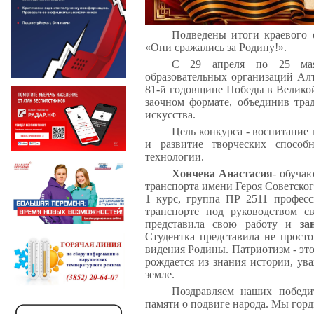
Подведены итоги краевого 
«Они сражались за Родину!».
С 29 апреля по 25 мая
образовательных организаций Алт
81-й годовщине Победы в Великой
заочном формате, объединив тр
искусства.
Цель конкурса - воспитание
и развитие творческих способ
технологии.
Хончева Анастасия
- обуча
транспорта имени Героя Советско
1 курс, группа ПР 2511 профес
транспорте под руководством с
представила свою работу и
за
Студентка представила не просто
видения Родины. Патриотизм - это 
рождается из знания истории, ув
земле.
Поздравляем наших победи
памяти о подвиге народа. Мы гор