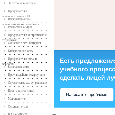
Электронный журнал
Профилактика
правонарушений в ОО
Информационно-
просветительские материалы
Расписание секций
Профилактика экстремизма и
терроризма
Общение в сети Интернет
Кибербезопасность
Профилактика онлайн-
Есть предложени
вербовки
Безопасное лето
учебного процесса
Противодействие коррупции
сделать лицей л
Студенческое самоуправление
Ими гордится лицей
Написать о проблеме
Мероприятия
Останови огонь
НАРКОПОСТ