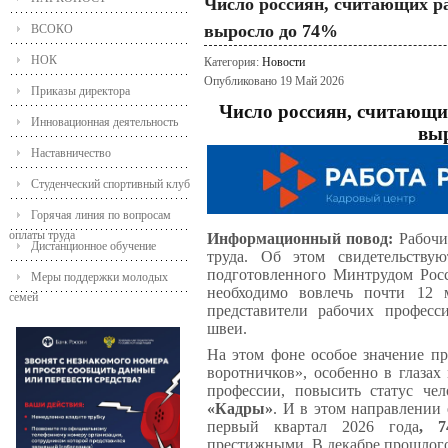
Число россиян, считающих р
выросло до 74%
ВСОКО
НОК
Категория:
Новости
Опубликовано 19 Май 2026
Приказы директора
Число россиян, считающи
Инновационная деятельность
вы
Наставничество
Студенческий спортивный клуб
Горячая линия по вопросам
оплаты труда
Информационный повод
:
Рабочи
Дистанционное обучение
труда. Об этом свидетельству
подготовленного Минтрудом Росс
Меры поддержки молодых
необходимо вовлечь почти 12 
семей
представители рабочих професси
швеи.
На этом фоне особое значение п
воротничков», особенно в глазах
профессии, повысить статус че
«Кадры»
. И в этом направлении
первый квартал 2026 года
, 7
престижными. В декабре прошлого 