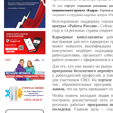
18 мая
стартует социальная рекламная к
национального проекта «Кадры»
. Героями 
«агроном» и сотрудники кадровых центров «Ра
Всестороннюю поддержку соиска
центры «Работа России»
. Сейчас
году в 14 регионах страны открое
Карьерные консультанты
рабо
выстраивая для него карьерную т
может повысить квалификацию 
консультант подберет подходя
работодателями, организует собе
работе поможет с оформлением и а
Для тех, кто уже вышел на рынок 
программа бесплатного переобу
у работодателей профессий, в то
для участников СВО. На
портале
тыс. образовательных програм
заявок
, что на треть превышает с
Чтобы помочь молодым людям по
построить реалистичный путь о
регионах работает
программа и
молодежи
. Главная цель – соз