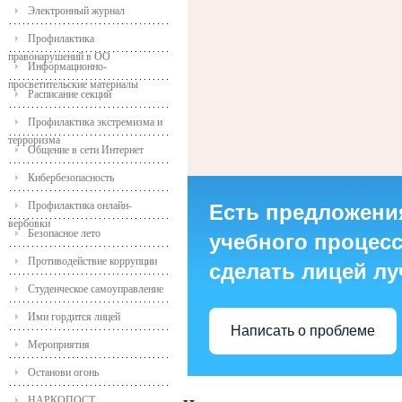
Электронный журнал
Профилактика
правонарушений в ОО
Информационно-
просветительские материалы
Расписание секций
Профилактика экстремизма и
терроризма
Общение в сети Интернет
Кибербезопасность
Профилактика онлайн-
Есть предложени
вербовки
Безопасное лето
учебного процесса
Противодействие коррупции
сделать лицей л
Студенческое самоуправление
Ими гордится лицей
Написать о проблеме
Мероприятия
Останови огонь
НАРКОПОСТ