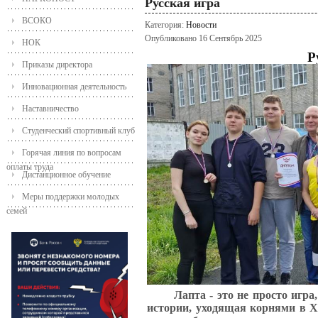
Русская игра
ВСОКО
Категория:
Новости
Опубликовано 16 Сентябрь 2025
НОК
Р
Приказы директора
Инновационная деятельность
Наставничество
Студенческий спортивный клуб
Горячая линия по вопросам
оплаты труда
Дистанционное обучение
Меры поддержки молодых
семей
Лапта - это не просто игр
истории, уходящая корнями в X