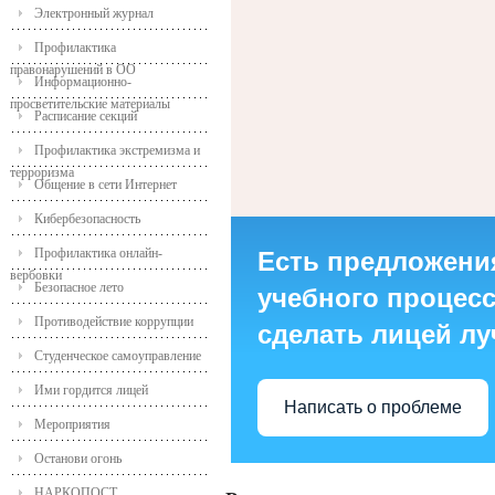
Электронный журнал
Профилактика
правонарушений в ОО
Информационно-
просветительские материалы
Расписание секций
Профилактика экстремизма и
терроризма
Общение в сети Интернет
Кибербезопасность
Профилактика онлайн-
Есть предложени
вербовки
Безопасное лето
учебного процесса
Противодействие коррупции
сделать лицей л
Студенческое самоуправление
Ими гордится лицей
Написать о проблеме
Мероприятия
Останови огонь
НАРКОПОСТ