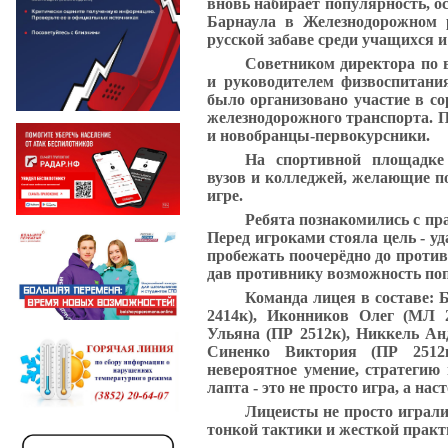
вновь набирает популярность, ос
Барнаула в Железнодорожном р
русской забаве среди учащихся и
Советником директора по
и руководителем физвоспитан
было организовано участие в с
железнодорожного транспорта
. 
и новобранцы-первокурсники.
На спортивной площадке 
вузов и колледжей, желающие по
игре.
Ребята познакомились с пр
Перед игроками стояла цель - у
пробежать поочерёдно до проти
дав противнику возможность поп
Команда лицея в составе:
Б
2414к), Иконников Олег
(МЛ 2
Ульяна (ПР 2512к), Никкель Ан
Синенко Виктория (ПР 251
невероятное умение, стратегию 
лапта - это не просто игра, а на
Лицеисты не просто играли
тонкой тактики и жесткой практ