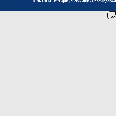
© 2021 КГБПОУ "Барнаульский лицей железнодорожног
<>