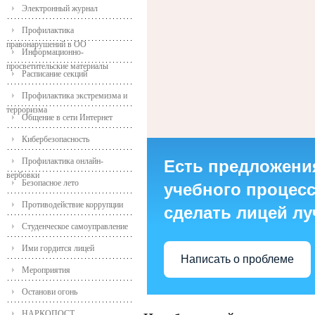
Электронный журнал
Профилактика
правонарушений в ОО
Информационно-
просветительские материалы
Расписание секций
Профилактика экстремизма и
терроризма
Общение в сети Интернет
Кибербезопасность
Профилактика онлайн-
Есть предложени
вербовки
Безопасное лето
учебного процесса
Противодействие коррупции
сделать лицей л
Студенческое самоуправление
Ими гордится лицей
Написать о проблеме
Мероприятия
Останови огонь
НАРКОПОСТ