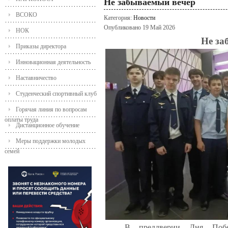
Не забываемый вечер
ВСОКО
Категория:
Новости
Опубликовано 19 Май 2026
НОК
Не за
Приказы директора
Инновационная деятельность
Наставничество
Студенческий спортивный клуб
Горячая линия по вопросам
оплаты труда
Дистанционное обучение
Меры поддержки молодых
семей
В преддверии Дня По