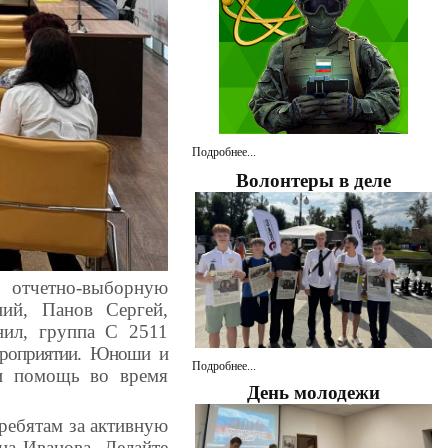
Подробнее...
Волонтеры в деле
ло
отчетно-выборную
ний, Панов Сергей,
ил, группа С 2511
мероприятии. Юноши и
Подробнее...
ли помощь во время
День молодежи
ребятам за активную
на Иванова.
Делайте