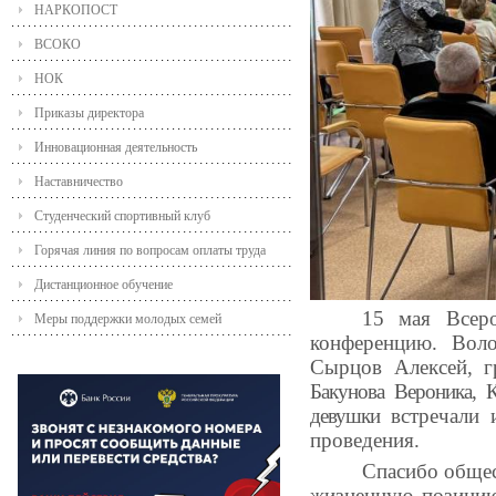
НАРКОПОСТ
ВСОКО
НОК
Приказы директора
Инновационная деятельность
Наставничество
Студенческий спортивный клуб
Горячая линия по вопросам оплаты труда
Дистанционное обучение
15 мая Всеро
Меры поддержки молодых семей
конференцию
. Вол
Сырцов Алексей,
г
Бакунова Вероника, 
девушки
встречали
проведения.
Спасибо общес
жизненную позицию