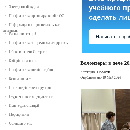
учебного пр
Электронный журнал
сделать ли
Профилактика правонарушений в ОО
Информационно-просветительские
материалы
Расписание секций
Написать о пр
Профилактика экстремизма и терроризма
Общение в сети Интернет
Кибербезопасность
Волонтеры в деле 20
Профилактика онлайн-вербовки
Категория:
Новости
Опубликовано 19 Май 2026
Безопасное лето
Противодействие коррупции
Студенческое самоуправление
Ими гордится лицей
Мероприятия
Останови огонь