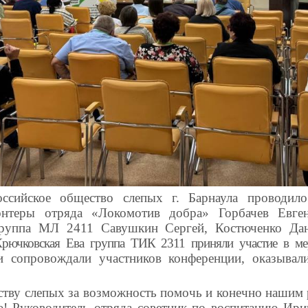
ссийское общество слепых г. Барнаула проводи
онтеры отряда «Локомотив добра»
Горбачев Евге
руппа МЛ 2411
Савушкин Сергей, Костюченко Дан
Крючковская Ева группа ТИК 2311 приняли участие в 
 и сопровождали участников конференции, оказыва
тву слепых за возможность помочь и конечно нашим 
! Руководитель отряда советник по воспитанию Ири