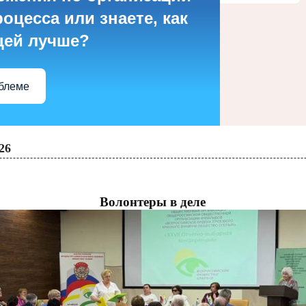
оцесса или знаете, как
цей лучше?
облеме
26
Волонтеры в деле