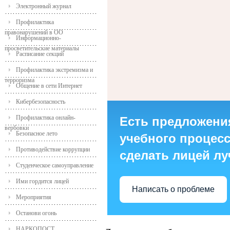
Электронный журнал
Профилактика
правонарушений в ОО
Информационно-
просветительские материалы
Расписание секций
Профилактика экстремизма и
терроризма
Общение в сети Интернет
Кибербезопасность
Профилактика онлайн-
Есть предложени
вербовки
Безопасное лето
учебного процесса
Противодействие коррупции
сделать лицей л
Студенческое самоуправление
Ими гордится лицей
Написать о проблеме
Мероприятия
Останови огонь
НАРКОПОСТ