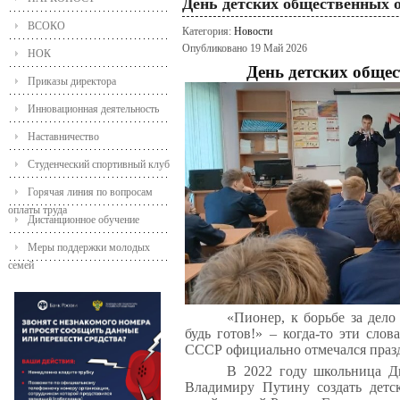
День детских общественных 
ВСОКО
Категория:
Новости
Опубликовано 19 Май 2026
НОК
День детских обще
Приказы директора
Инновационная деятельность
Наставничество
Студенческий спортивный клуб
Горячая линия по вопросам
оплаты труда
Дистанционное обучение
Меры поддержки молодых
семей
«Пионер, к борьбе за дел
будь готов!» – когда-то эти сло
СССР официально отмечался праз
В 2022 году школьница Д
Владимиру Путину создать детс