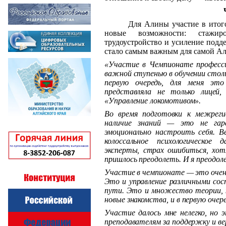
Для Алины участие в итого
новые возможности: стажир
трудоустройство и усиление подд
стало самым важным для самой Али
«
Участие в Чемпионате професси
важной ступенью в обучении стол
первую очередь, для меня это
представляла не только лицей
«Управление локомотивом».
Во время подготовки к межреги
наличие знаний — это не гар
эмоционально настроить себя. В
колоссальное психологическое
эксперты, страх ошибиться, хотя
пришлось преодолеть. И я преодоле
Участие в чемпионате — это оче
Это и управление различными сос
пути. Это и множество теории,
новые знакомства, и в первую оче
Участие далось мне нелегко, но
преподавателям за поддержку и вер