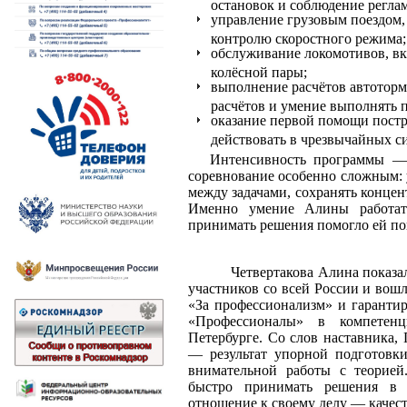
остановок и соблюдение регла
управление грузовым поездом,
контролю скоростного режима;
обслуживание локомотивов, вк
колёсной пары;
выполнение расчётов автотормо
расчётов и умение выполнять п
оказание первой помощи пост
действовать в чрезвычайных с
Интенсивность программы — 
соревнование особенно сложным: 
между задачами, сохранять конце
Именно умение Алины работат
принимать решения помогло ей пок
Четвертакова Алина показал
участников со всей России и вош
«За профессионализм» и гаранти
«Профессионалы» в компетен
Петербурге. Со слов наставника,
— результат упорной подготовки
внимательной работы с теорией
быстро принимать решения в н
отношение к своему делу — качест