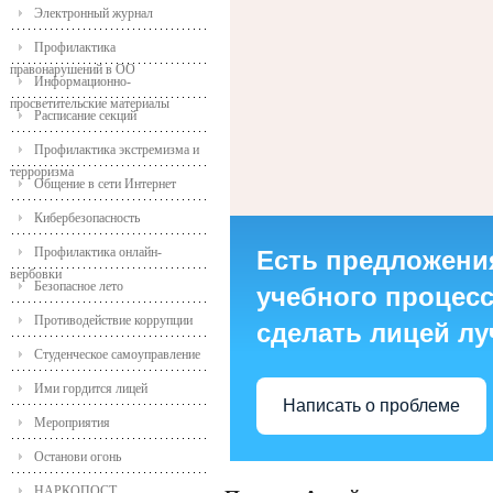
Электронный журнал
Профилактика
правонарушений в ОО
Информационно-
просветительские материалы
Расписание секций
Профилактика экстремизма и
терроризма
Общение в сети Интернет
Кибербезопасность
Профилактика онлайн-
Есть предложени
вербовки
Безопасное лето
учебного процесса
Противодействие коррупции
сделать лицей л
Студенческое самоуправление
Ими гордится лицей
Написать о проблеме
Мероприятия
Останови огонь
НАРКОПОСТ