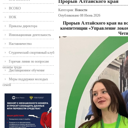
Прорыв Алтайского края
ВСОКО
Категория:
Новости
Опубликовано 08 Июнь 2026
НОК
Прорыв Алтайского края на в
Приказы директора
компетенции «Управление лок
Четв
Инновационная деятельность
Наставничество
Студенческий спортивный клуб
Горячая линия по вопросам
оплаты труда
Дистанционное обучение
Меры поддержки молодых
семей