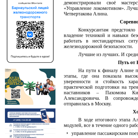
демонстрировали своё масте
«Управление локомотивом». Лучши
Четвертакова Алина.
Соревно
Конкурсантам предстояло 
владение техникой и навыки без
работать в нестандартных сит
железнодорожной безопасности.
Лучшие из лучших. И среди 
Путь от
На пути к финалу Алине 
этапы, где она показала высок
уверенности и стойкость хар
практической подготовки на тре
наставников – Пахомова К
Александровича. В сопровож
отправилась в Москву.
Хо
В ходе итогового этапа 
модулей, все в течение одного раб
управление пассажирским поез