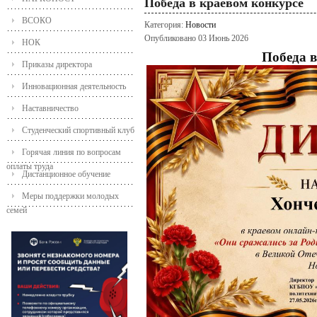
Победа в краевом конкурсе
ВСОКО
Категория:
Новости
Опубликовано 03 Июнь 2026
НОК
Победа в
Приказы директора
Инновационная деятельность
Наставничество
Студенческий спортивный клуб
Горячая линия по вопросам
оплаты труда
Дистанционное обучение
Меры поддержки молодых
семей