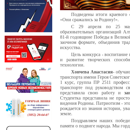
Подведены итоги краевого 
«Они сражались за Родину!».
С 29 апреля по 25 мая
образовательных организаций Алт
81-й годовщине Победы в Великой
заочном формате, объединив тр
искусства.
Цель конкурса - воспитание
и развитие творческих способ
технологии.
Хончева Анастасия
- обуча
транспорта имени Героя Советско
1 курс, группа ПР 2511 профес
транспорте под руководством с
представила свою работу и
за
Студентка представила не просто
видения Родины. Патриотизм - это 
рождается из знания истории, ув
земле.
Поздравляем наших победи
памяти о подвиге народа. Мы гор