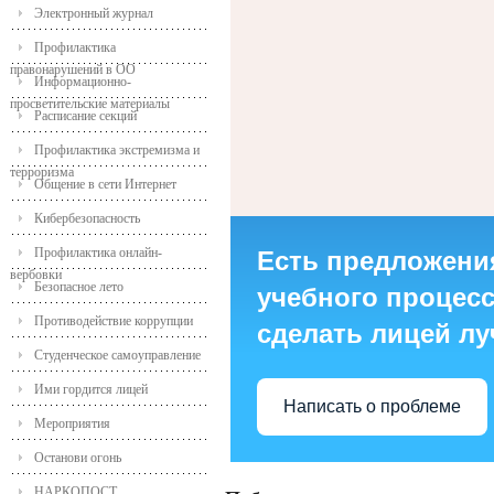
Электронный журнал
Профилактика
правонарушений в ОО
Информационно-
просветительские материалы
Расписание секций
Профилактика экстремизма и
терроризма
Общение в сети Интернет
Кибербезопасность
Профилактика онлайн-
Есть предложени
вербовки
Безопасное лето
учебного процесса
Противодействие коррупции
сделать лицей л
Студенческое самоуправление
Ими гордится лицей
Написать о проблеме
Мероприятия
Останови огонь
НАРКОПОСТ