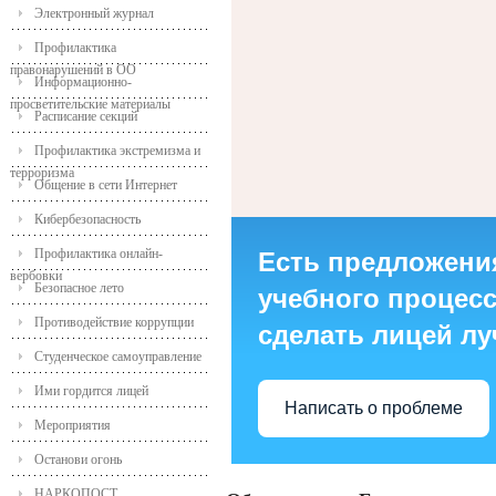
Электронный журнал
Профилактика
правонарушений в ОО
Информационно-
просветительские материалы
Расписание секций
Профилактика экстремизма и
терроризма
Общение в сети Интернет
Кибербезопасность
Профилактика онлайн-
Есть предложени
вербовки
Безопасное лето
учебного процесса
Противодействие коррупции
сделать лицей л
Студенческое самоуправление
Ими гордится лицей
Написать о проблеме
Мероприятия
Останови огонь
НАРКОПОСТ