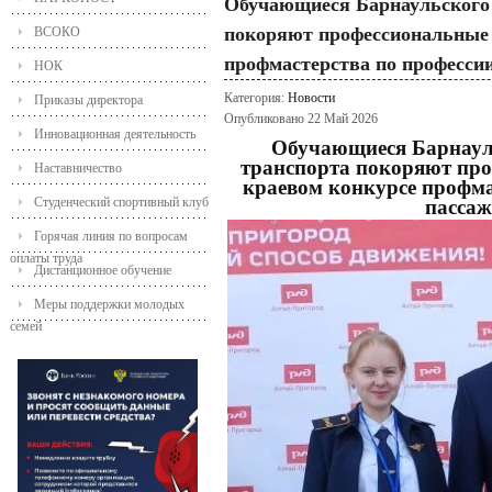
Обучающиеся Барнаульского 
покоряют профессиональные 
ВСОКО
профмастерства по професси
НОК
Категория:
Новости
Приказы директора
Опубликовано 22 Май 2026
Инновационная деятельность
Обучающиеся Барнаул
транспорта покоряют про
Наставничество
краевом конкурсе профма
Студенческий спортивный клуб
пассаж
Горячая линия по вопросам
оплаты труда
Дистанционное обучение
Меры поддержки молодых
семей