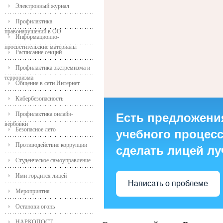
Электронный журнал
Профилактика
правонарушений в ОО
Информационно-
просветительские материалы
Расписание секций
Профилактика экстремизма и
терроризма
Общение в сети Интернет
Кибербезопасность
Профилактика онлайн-
Есть предложени
вербовки
Безопасное лето
учебного процесса
Противодействие коррупции
сделать лицей л
Студенческое самоуправление
Ими гордится лицей
Написать о проблеме
Мероприятия
Останови огонь
НАРКОПОСТ