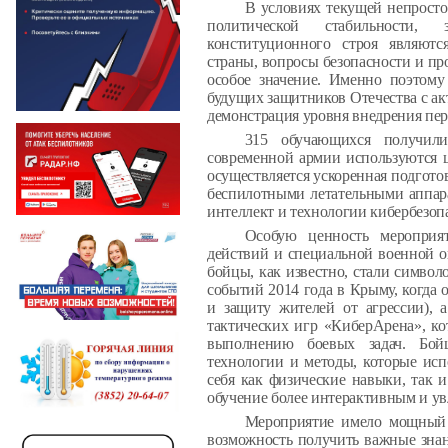
В условиях текущей непросто
политической стабильности,
конституционного строя являют
страны, вопросы безопасности и п
особое значение. Именно поэтому
будущих защитников Отечества с а
демонстрация уровня внедрения пер
315 обучающихся получили
современной армии используются 
осуществляется ускоренная подготов
беспилотными летательными аппар
интеллект и технологии кибербезоп
Особую ценность мероприя
действий и специальной военной 
бойцы, как известно, стали символ
событий 2014 года в Крыму, когда
и защиту жителей от агрессии), 
тактических игр «КиберАрена», к
выполнению боевых задач. Бой
технологии и методы, которые исп
себя как физические навыки, так и
обучение более интерактивным и у
Мероприятие имело мощный 
возможность получить важные знан