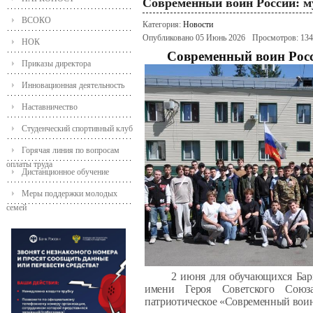
Современный воин России: м
ВСОКО
Категория:
Новости
Опубликовано 05 Июнь 2026
Просмотров: 13
НОК
Современный воин Росс
Приказы директора
Инновационная деятельность
Наставничество
Студенческий спортивный клуб
Горячая линия по вопросам
оплаты труда
Дистанционное обучение
Меры поддержки молодых
семей
2 июня для обучающихся Бар
имени Героя Советского Союза
патриотическое «Современный воин