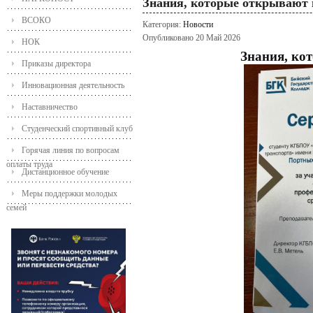
Знания, которые открывают
ВСОКО
Категория:
Новости
Опубликовано 20 Май 2026
НОК
Знания, ко
Приказы директора
Инновационная деятельность
Наставничество
Студенческий спортивный клуб
Горячая линия по вопросам
оплаты труда
Дистанционное обучение
Меры поддержки молодых
семей