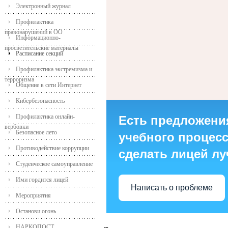
Электронный журнал
Профилактика
правонарушений в ОО
Информационно-
просветительские материалы
Расписание секций
Профилактика экстремизма и
терроризма
Общение в сети Интернет
Кибербезопасность
Профилактика онлайн-
Есть предложени
вербовки
Безопасное лето
учебного процесса
Противодействие коррупции
сделать лицей л
Студенческое самоуправление
Ими гордится лицей
Написать о проблеме
Мероприятия
Останови огонь
НАРКОПОСТ