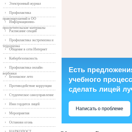
Электронный журнал
Профилактика
правонарушений в ОО
Информационно-
просветительские материалы
Расписание секций
Профилактика экстремизма и
терроризма
Общение в сети Интернет
Кибербезопасность
Профилактика онлайн-
Есть предложени
вербовки
Безопасное лето
учебного процесса
Противодействие коррупции
сделать лицей л
Студенческое самоуправление
Ими гордится лицей
Написать о проблеме
Мероприятия
Останови огонь
НАРКОПОСТ