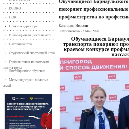
Обучающиеся Барнаульского 
покоряют профессиональные 
ВСОКО
профмастерства по професси
НОК
Категория:
Новости
Приказы директора
Опубликовано 22 Май 2026
Инновационная деятельность
Обучающиеся Барнаул
транспорта покоряют про
Наставничество
краевом конкурсе профма
Студенческий спортивный клуб
пассаж
Горячая линия по вопросам
оплаты труда
Дистанционное обучение
Меры поддержки молодых
семей