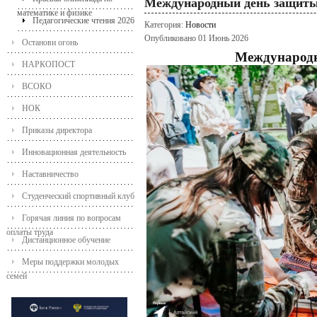
Международный день защиты
математике и физике
Педагогические чтения 2026
Категория:
Новости
Опубликовано 01 Июнь 2026
Останови огонь
Международн
НАРКОПОСТ
ВСОКО
НОК
Приказы директора
Инновационная деятельность
Наставничество
Студенческий спортивный клуб
Горячая линия по вопросам
оплаты труда
Дистанционное обучение
Меры поддержки молодых
семей