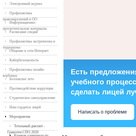
Электронный журнал
Профилактика
правонарушений в ОО
Информационно-
просветительские материалы
Расписание секций
Профилактика экстремизма и
терроризма
Общение в сети Интернет
Кибербезопасность
Профилактика онлайн-
Есть предложени
вербовки
Безопасное лето
учебного процесса
Противодействие коррупции
сделать лицей л
Студенческое самоуправление
Ими гордится лицей
Написать о проблеме
Мероприятия
Тотальный диктант -
Грамотеи СПО 2026
Краевая олимпиада по