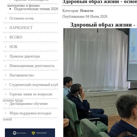
Здоровый образ жизни - осно
математике и физике
Педагогические чтения 2026
Категория:
Новости
Опубликовано 04 Июнь 2026
Останови огонь
Здоровый образ жизни -
НАРКОПОСТ
ВСОКО
НОК
Приказы директора
Инновационная деятельность
Наставничество
Студенческий спортивный клуб
Горячая линия по вопросам
оплаты труда
Дистанционное обучение
Меры поддержки молодых
семей