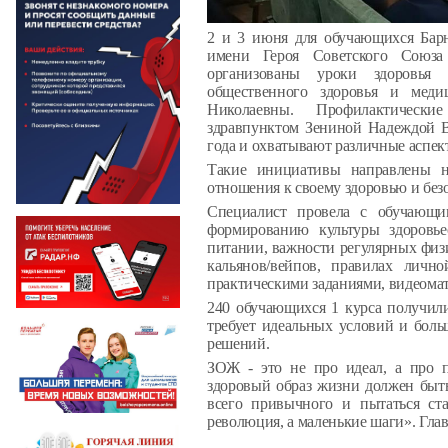
2 и 3 июня для обучающихся Барн
имени Героя Советского Союза
организованы уроки здоровья 
общественного здоровья и мед
Николаевны. Профилактически
здравпунктом Зениной Надеждой В
года и охватывают различные аспек
Такие инициативы направлены н
отношения к своему здоровью и без
Специалист провела с обучающи
формированию культуры здоровьес
питании, важности регулярных физи
кальянов/вейпов, правилах личн
практическими заданиями, видеома
240 обучающихся 1 курса получили
требует идеальных условий и боль
решений.
ЗОЖ - это не про идеал, а про п
здоровый образ жизни должен быть
всего привычного и пытаться ста
революция, а маленькие шаги». Главн