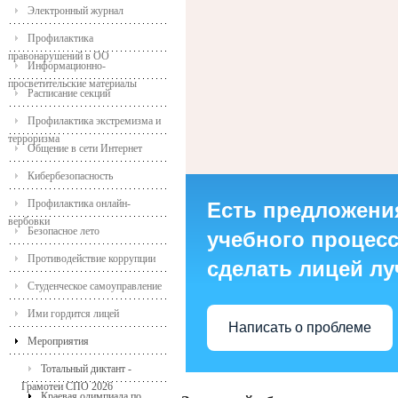
Электронный журнал
Профилактика
правонарушений в ОО
Информационно-
просветительские материалы
Расписание секций
Профилактика экстремизма и
терроризма
Общение в сети Интернет
Кибербезопасность
Профилактика онлайн-
Есть предложени
вербовки
Безопасное лето
учебного процесса
Противодействие коррупции
сделать лицей л
Студенческое самоуправление
Ими гордится лицей
Написать о проблеме
Мероприятия
Тотальный диктант -
Грамотеи СПО 2026
Краевая олимпиада по