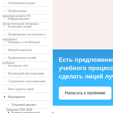
Электронный журнал
Профилактика
правонарушений в ОО
Информационно-
просветительские материалы
Расписание секций
Профилактика экстремизма и
терроризма
Общение в сети Интернет
Кибербезопасность
Профилактика онлайн-
Есть предложени
вербовки
Безопасное лето
учебного процесса
Противодействие коррупции
сделать лицей л
Студенческое самоуправление
Ими гордится лицей
Написать о проблеме
Мероприятия
Тотальный диктант -
Грамотеи СПО 2026
Краевая олимпиада по