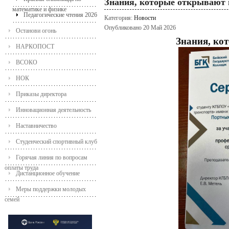
Знания, которые открывают
математике и физике
Педагогические чтения 2026
Категория:
Новости
Опубликовано 20 Май 2026
Останови огонь
Знания, ко
НАРКОПОСТ
ВСОКО
НОК
Приказы директора
Инновационная деятельность
Наставничество
Студенческий спортивный клуб
Горячая линия по вопросам
оплаты труда
Дистанционное обучение
Меры поддержки молодых
семей