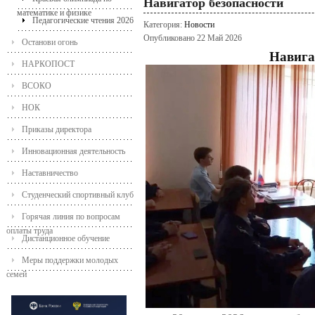
Навигатор безопасности
математике и физике
Педагогические чтения 2026
Категория:
Новости
Опубликовано 22 Май 2026
Останови огонь
Навига
НАРКОПОСТ
ВСОКО
НОК
Приказы директора
Инновационная деятельность
Наставничество
Студенческий спортивный клуб
Горячая линия по вопросам
оплаты труда
Дистанционное обучение
Меры поддержки молодых
семей