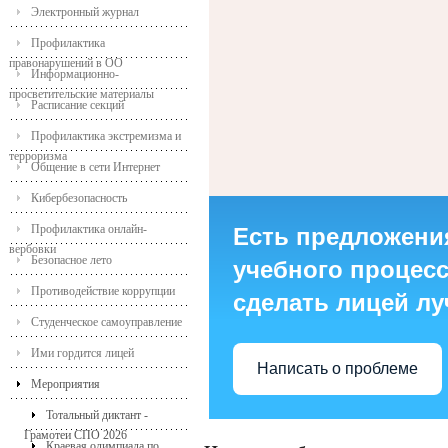
Электронный журнал
Профилактика
правонарушений в ОО
Информационно-
просветительские материалы
Расписание секций
Профилактика экстремизма и
терроризма
Общение в сети Интернет
Кибербезопасность
Профилактика онлайн-
Есть предложени
вербовки
Безопасное лето
учебного процесса
Противодействие коррупции
сделать лицей л
Студенческое самоуправление
Ими гордится лицей
Написать о проблеме
Мероприятия
Тотальный диктант -
Грамотеи СПО 2026
Краевая олимпиада по