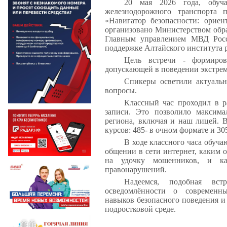
20 мая 2026 года, обуча
железнодорожного транспорта 
«Навигатор безопасности: орие
организовано Министерством обра
Главным управлением МВД Росс
поддержке Алтайского института р
Цель встречи - формиров
допускающей в поведении экстрем
Спикеры осветили актуаль
вопросы.
Классный час проходил в р
записи. Это позволило максима
региона, включая и наш лицей. 
курсов: 485- в очном формате и 3
В ходе классного часа обуча
общении в сети интернет, каким о
на удочку мошенников, и как
правонарушений.
Надеемся, подобная вс
осведомлённости о современны
навыков безопасного поведения и
подростковой среде.