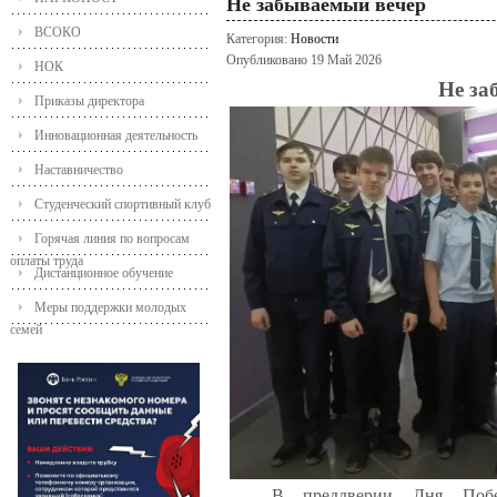
Не забываемый вечер
ВСОКО
Категория:
Новости
Опубликовано 19 Май 2026
НОК
Не за
Приказы директора
Инновационная деятельность
Наставничество
Студенческий спортивный клуб
Горячая линия по вопросам
оплаты труда
Дистанционное обучение
Меры поддержки молодых
семей
В преддверии Дня По