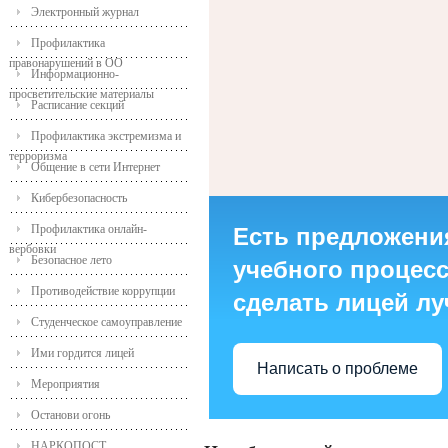
Электронный журнал
Профилактика
правонарушений в ОО
Информационно-
просветительские материалы
Расписание секций
Профилактика экстремизма и
терроризма
Общение в сети Интернет
Кибербезопасность
Профилактика онлайн-
Есть предложени
вербовки
Безопасное лето
учебного процесса
Противодействие коррупции
сделать лицей л
Студенческое самоуправление
Ими гордится лицей
Написать о проблеме
Мероприятия
Останови огонь
НАРКОПОСТ