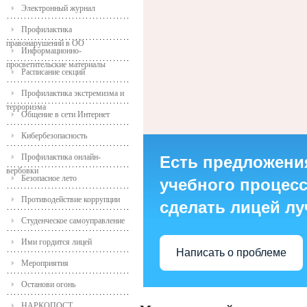
Электронный журнал
Профилактика
правонарушений в ОО
Информационно-
просветительские материалы
Расписание секций
Профилактика экстремизма и
терроризма
Общение в сети Интернет
Кибербезопасность
Профилактика онлайн-
Есть предложени
вербовки
Безопасное лето
учебного процесса
Противодействие коррупции
сделать лицей л
Студенческое самоуправление
Ими гордится лицей
Написать о проблеме
Мероприятия
Останови огонь
НАРКОПОСТ