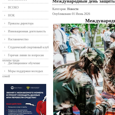
Международный день защиты
ВСОКО
Категория:
Новости
Опубликовано 01 Июнь 2026
НОК
Международн
Приказы директора
Инновационная деятельность
Наставничество
Студенческий спортивный клуб
Горячая линия по вопросам
оплаты труда
Дистанционное обучение
Меры поддержки молодых
семей