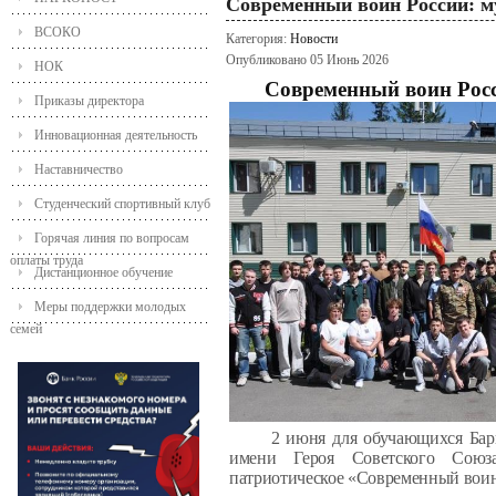
Современный воин России: м
ВСОКО
Категория:
Новости
Опубликовано 05 Июнь 2026
НОК
Современный воин Росс
Приказы директора
Инновационная деятельность
Наставничество
Студенческий спортивный клуб
Горячая линия по вопросам
оплаты труда
Дистанционное обучение
Меры поддержки молодых
семей
2 июня для обучающихся Бар
имени Героя Советского Союза
патриотическое «Современный воин