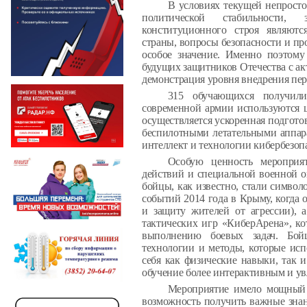
В условиях текущей непросто
политической стабильности,
конституционного строя являют
страны, вопросы безопасности и п
особое значение. Именно поэтому
будущих защитников Отечества с а
демонстрация уровня внедрения пер
315 обучающихся получили
современной армии используются 
осуществляется ускоренная подготов
беспилотными летательными аппар
интеллект и технологии кибербезоп
Особую ценность мероприя
действий и специальной военной 
бойцы, как известно, стали символ
событий 2014 года в Крыму, когда
и защиту жителей от агрессии), 
тактических игр «КиберАрена», к
выполнению боевых задач. Бой
технологии и методы, которые исп
себя как физические навыки, так и
обучение более интерактивным и у
Мероприятие имело мощный 
возможность получить важные знан