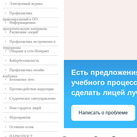
Электронный журнал
Профилактика
правонарушений в ОО
Информационно-
просветительские материалы
Расписание секций
Профилактика экстремизма и
терроризма
Общение в сети Интернет
Кибербезопасность
Профилактика онлайн-
Есть предложени
вербовки
Безопасное лето
учебного процесса
Противодействие коррупции
сделать лицей л
Студенческое самоуправление
Ими гордится лицей
Написать о проблеме
Мероприятия
Останови огонь
НАРКОПОСТ