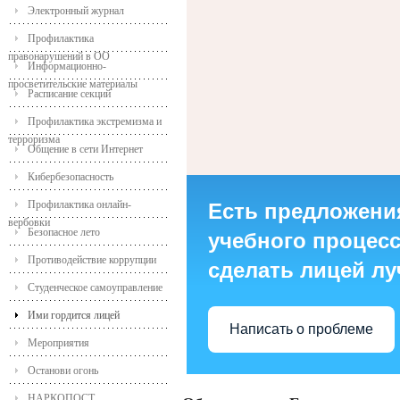
Электронный журнал
Профилактика
правонарушений в ОО
Информационно-
просветительские материалы
Расписание секций
Профилактика экстремизма и
терроризма
Общение в сети Интернет
Кибербезопасность
Профилактика онлайн-
Есть предложени
вербовки
Безопасное лето
учебного процесса
Противодействие коррупции
сделать лицей л
Студенческое самоуправление
Ими гордится лицей
Написать о проблеме
Мероприятия
Останови огонь
НАРКОПОСТ