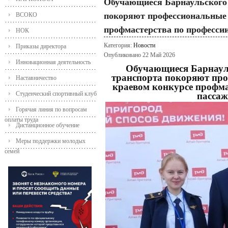
Обучающиеся Барнаульского 
покоряют профессиональные 
ВСОКО
профмастерства по професси
НОК
Категория:
Новости
Приказы директора
Опубликовано 22 Май 2026
Инновационная деятельность
Обучающиеся Барнаул
транспорта покоряют про
Наставничество
краевом конкурсе профма
Студенческий спортивный клуб
пассаж
Горячая линия по вопросам
оплаты труда
Дистанционное обучение
Меры поддержки молодых
семей