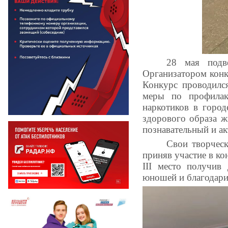
28 мая подв
Организатором конк
Конкурс проводилс
меры по профилак
наркотиков в город
здорового образа ж
познавательный и а
Свои творчес
приняв участие в ко
III место получив
юношей и благодари