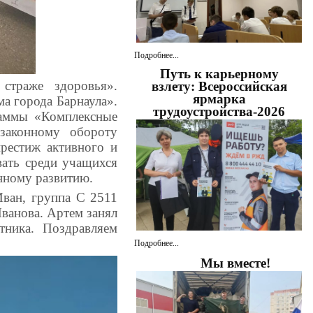
Подробнее...
Путь к карьерному
страже здоровья».
взлету: Всероссийская
ярмарка
а города Барнаула».
трудоустройства-2026
раммы «Комплексные
законному обороту
престиж активного и
вать среди учащихся
нному развитию.
ван, группа С 2511
Иванова. Артем занял
тника. Поздравляем
Подробнее...
Мы вместе!