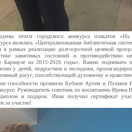
едены итоги городского конкурса плакатов «На 
урса являлась «Централизованная библиотечная систем
я в рамках реализации долгосрочной целевой прог
тике зависимых состояний и противодействию не
е Барнауле на 2015-2026 годы». Важно поднимать 
изни у детей, подростков и молодежи, пропагандиро
ктивный досуг, способствующий духовному и нравстве
кие способности проявили Бубнов Артем и Пушков И
нкурсе. Руководитель советник по воспитанию Ирина 
 диплом и подарок. Иван получил сертификат учас
м за участие!