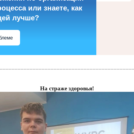
оцесса или знаете, как
цей лучше?
облеме
На страже здоровья!