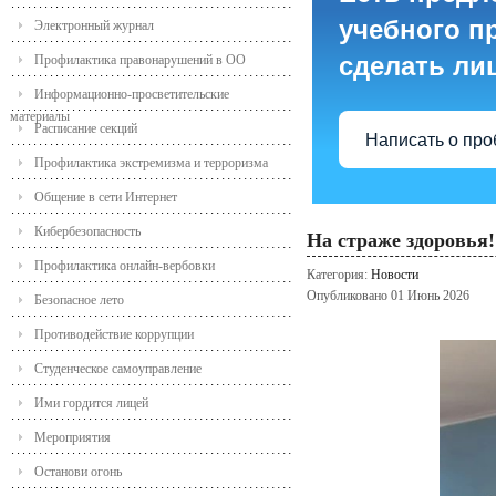
учебного пр
Электронный журнал
сделать ли
Профилактика правонарушений в ОО
Информационно-просветительские
материалы
Расписание секций
Написать о пр
Профилактика экстремизма и терроризма
Общение в сети Интернет
Кибербезопасность
На страже здоровья!
Профилактика онлайн-вербовки
Категория:
Новости
Опубликовано 01 Июнь 2026
Безопасное лето
Противодействие коррупции
Студенческое самоуправление
Ими гордится лицей
Мероприятия
Останови огонь