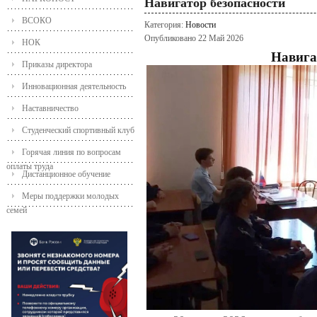
Навигатор безопасности
ВСОКО
Категория:
Новости
Опубликовано 22 Май 2026
НОК
Навига
Приказы директора
Инновационная деятельность
Наставничество
Студенческий спортивный клуб
Горячая линия по вопросам
оплаты труда
Дистанционное обучение
Меры поддержки молодых
семей