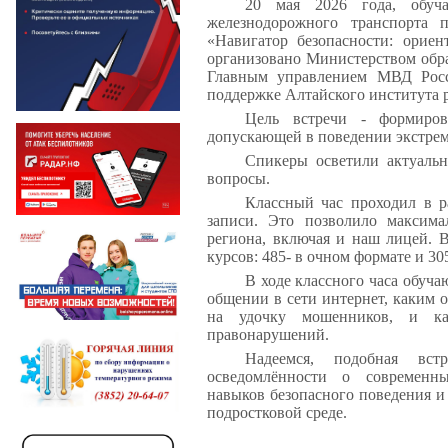
20 мая 2026 года, обуча
железнодорожного транспорта 
«Навигатор безопасности: орие
организовано Министерством обра
Главным управлением МВД Росс
поддержке Алтайского института р
Цель встречи - формиров
допускающей в поведении экстрем
Спикеры осветили актуаль
вопросы.
Классный час проходил в р
записи. Это позволило максима
региона, включая и наш лицей. 
курсов: 485- в очном формате и 3
В ходе классного часа обуча
общении в сети интернет, каким о
на удочку мошенников, и как
правонарушений.
Надеемся, подобная вс
осведомлённости о современны
навыков безопасного поведения и
подростковой среде.