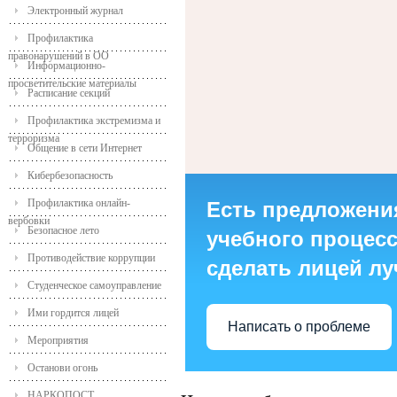
Электронный журнал
Профилактика
правонарушений в ОО
Информационно-
просветительские материалы
Расписание секций
Профилактика экстремизма и
терроризма
Общение в сети Интернет
Кибербезопасность
Профилактика онлайн-
Есть предложени
вербовки
Безопасное лето
учебного процесса
Противодействие коррупции
сделать лицей л
Студенческое самоуправление
Ими гордится лицей
Написать о проблеме
Мероприятия
Останови огонь
НАРКОПОСТ