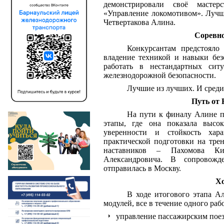
демонстрировали своё масте
«Управление локомотивом». Лучши
Четвертакова Алина.
Соревно
Конкурсантам предстояло 
владение техникой и навыки без
работать в нестандартных сит
железнодорожной безопасности.
Лучшие из лучших. И среди 
Путь от
На пути к финалу Алине 
этапы, где она показала высок
уверенности и стойкость хар
практической подготовки на тре
наставников – Пахомова К
Александровича. В сопровож
отправилась в Москву.
Хо
В ходе итогового этапа 
модулей, все в течение одного раб
управление пассажирским поез