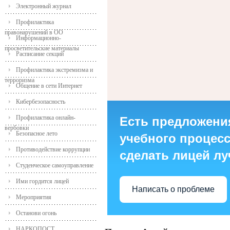
Электронный журнал
Профилактика
правонарушений в ОО
Информационно-
просветительские материалы
Расписание секций
Профилактика экстремизма и
терроризма
Общение в сети Интернет
Кибербезопасность
Профилактика онлайн-
Есть предложени
вербовки
Безопасное лето
учебного процесса
Противодействие коррупции
сделать лицей л
Студенческое самоуправление
Ими гордится лицей
Написать о проблеме
Мероприятия
Останови огонь
НАРКОПОСТ