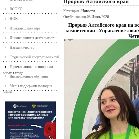
Прорыв Алтайского края
ВСОКО
Категория:
Новости
Опубликовано 08 Июнь 2026
НОК
Прорыв Алтайского края на в
Приказы директора
компетенции «Управление лок
Четв
Инновационная деятельность
Наставничество
Студенческий спортивный клуб
Горячая линия по вопросам
оплаты труда
Дистанционное обучение
Меры поддержки молодых
семей