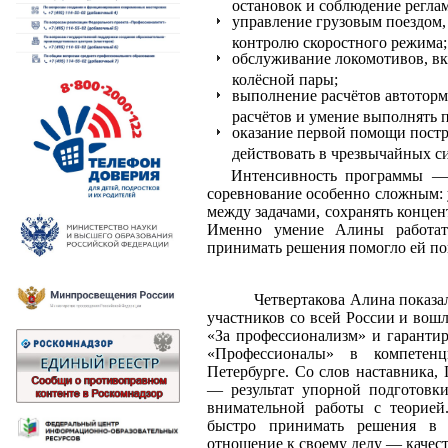
остановок и соблюдение регла
управление грузовым поездом,
контролю скоростного режима;
обслуживание локомотивов, вк
колёсной пары;
выполнение расчётов автотормо
расчётов и умение выполнять п
оказание первой помощи пост
действовать в чрезвычайных с
Интенсивность программы — 
соревнование особенно сложным: 
между задачами, сохранять конце
Именно умение Алины работат
принимать решения помогло ей пок
Четвертакова Алина показал
участников со всей России и вош
«За профессионализм» и гаранти
«Профессионалы» в компетен
Петербурге. Со слов наставника,
— результат упорной подготовки
внимательной работы с теорией
быстро принимать решения в н
отношение к своему делу — качест