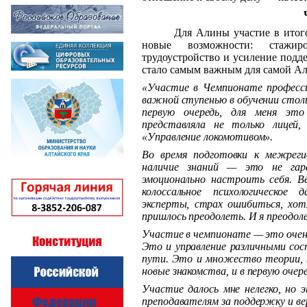
Для Алины участие в итого
новые возможности: стажир
трудоустройство и усиление подд
стало самым важным для самой Али
«
Участие в Чемпионате професси
важной ступенью в обучении стол
первую очередь, для меня это
представляла не только лицей
«Управление локомотивом».
Во время подготовки к межреги
наличие знаний — это не гар
эмоционально настроить себя. В
колоссальное психологическое
эксперты, страх ошибиться, хотя
пришлось преодолеть. И я преодоле
Участие в чемпионате — это оче
Это и управление различными сос
пути. Это и множество теории,
новые знакомства, и в первую оче
Участие далось мне нелегко, но
преподавателям за поддержку и вер