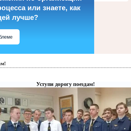
оцесса или знаете, как
цей лучше?
облеме
ам!
Уступи дорогу поездам!