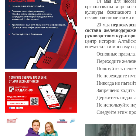
14 мая для несо
организованы встречи с
культуры безопасного
несовершеннолетними в 
20 мая
первокурсн
состава железнодорож
руководством куратор
центр истории Алтайско
впечатлила и многому на
Основные правила,
Переходите железн
Пользуйтесь пеше
Не переходите пут
Никогда не пытайт
Запрещено ходить 
Держитесь подальш
Не используйте на
Следуйте этим про