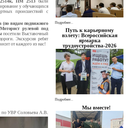
2514к, ПМ 2513
были
мирование у обучающихся
ортных происшествий с
Подробнее...
 (по видам подвижного
 Моторист рулевой под
Путь к карьерному
ны
посетили Выставочный
взлету: Всероссийская
дороги. Экскурсия ребят
ярмарка
исит от каждого из нас!
трудоустройства-2026
Подробнее...
Мы вместе!
а по УВР Соловьева А.В.