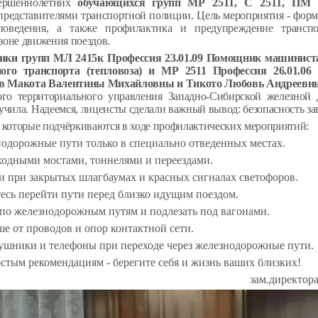
вершеннолетних
обучающихся групп
МР 2511, С 2511, ПМ 
 представителями транспортной полиции.
Цель мероприятия - фор
 поведения, а также профилактика и предупреждение трансп
зоне движения поездов.
ики групп МЛ 2415к
Профессия 23.01.09 Помощник машиниста
ного транспорта (тепловоза) и МР 2511 Профессия 26.01.06
ов Макота Валентины Михайловны и Тикото Любовь Андреев
го территориального управления Западно-Сибирской железной 
учила.
Надеемся, лицеисты сделали важный вывод: безопасность зав
 которые подчёркиваются в ходе профилактических мероприятий:
одорожные пути только в специально отведенных местах.
ходными мостами, тоннелями и переездами.
и при закрытых шлагбаумах и красных сигналах светофоров.
есь перейти пути перед близко идущим поездом.
по железнодорожным путям и подлезать под вагонами.
е от проводов и опор контактной сети.
ушники и телефоны при переходе через железнодорожные пути.
стым рекомендациям - берегите себя и жизнь ваших близких!
зам.директор