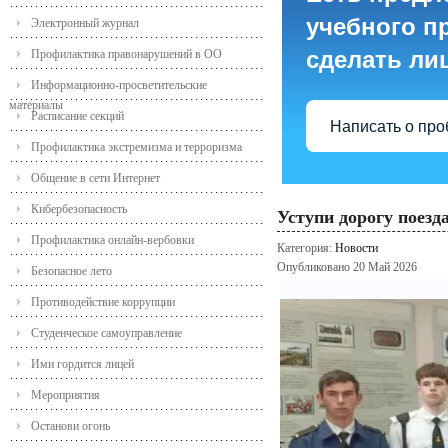
учебного пр
Электронный журнал
сделать ли
Профилактика правонарушений в ОО
Информационно-просветительские
материалы
Расписание секций
Написать о пр
Профилактика экстремизма и терроризма
Общение в сети Интернет
Кибербезопасность
Уступи дорогу поезд
Профилактика онлайн-вербовки
Категория:
Новости
Опубликовано 20 Май 2026
Безопасное лето
Противодействие коррупции
Студенческое самоуправление
Ими гордится лицей
Мероприятия
Останови огонь