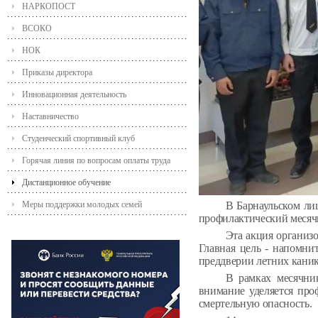
НАРКОПОСТ
ВСОКО
НОК
Приказы директора
Инновационная деятельность
Наставничество
Студенческий спортивный клуб
Горячая линия по вопросам оплаты труда
Дистанционное обучение
В Барнаульском лиц
Меры поддержки молодых семей
профилактический месячн
Эта акция организ
Главная цель - напомни
преддверии летних канику
В рамках месячник
внимание уделяется про
смертельную опасность.