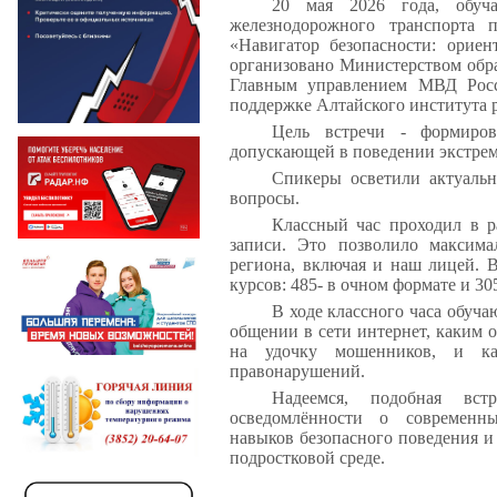
20 мая 2026 года, обуча
железнодорожного транспорта 
«Навигатор безопасности: орие
организовано Министерством обра
Главным управлением МВД Росс
поддержке Алтайского института р
Цель встречи - формиров
допускающей в поведении экстрем
Спикеры осветили актуаль
вопросы.
Классный час проходил в р
записи. Это позволило максима
региона, включая и наш лицей. 
курсов: 485- в очном формате и 3
В ходе классного часа обуча
общении в сети интернет, каким о
на удочку мошенников, и как
правонарушений.
Надеемся, подобная вс
осведомлённости о современны
навыков безопасного поведения и
подростковой среде.