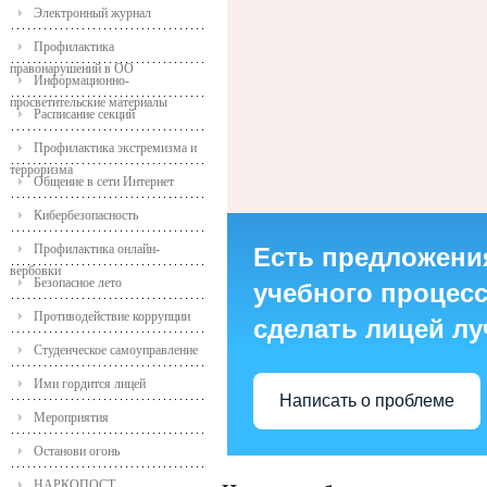
Электронный журнал
Профилактика
правонарушений в ОО
Информационно-
просветительские материалы
Расписание секций
Профилактика экстремизма и
терроризма
Общение в сети Интернет
Кибербезопасность
Профилактика онлайн-
Есть предложени
вербовки
Безопасное лето
учебного процесса
Противодействие коррупции
сделать лицей л
Студенческое самоуправление
Ими гордится лицей
Написать о проблеме
Мероприятия
Останови огонь
НАРКОПОСТ