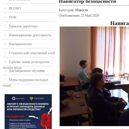
Навигатор безопасности
ВСОКО
Категория:
Новости
Опубликовано 22 Май 2026
НОК
Навига
Приказы директора
Инновационная деятельность
Наставничество
Студенческий спортивный клуб
Горячая линия по вопросам
оплаты труда
Дистанционное обучение
Меры поддержки молодых
семей