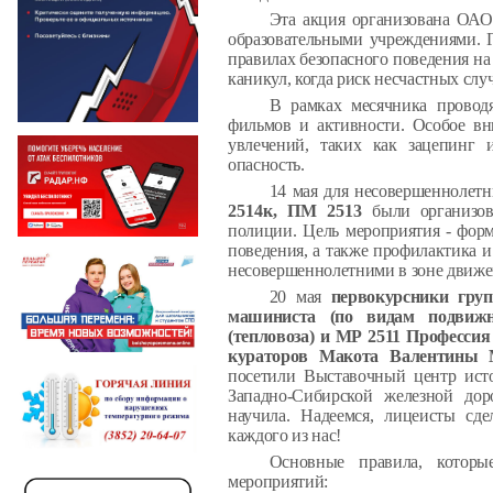
Эта акция организована ОАО
образовательными учреждениями. Г
правилах безопасного поведения на
каникул, когда риск несчастных случ
В рамках месячника проводя
фильмов и активности. Особое вн
увлечений, таких как зацепинг 
опасность.
14 мая для несовершеннолет
2514к, ПМ 2513
были организов
полиции.
Цель мероприятия - фор
поведения, а также профилактика 
несовершеннолетними в зоне движе
20 мая
первокурсники гру
машиниста (по видам подвижно
(тепловоза) и МР 2511 Профессия
кураторов Макота Валентины
посетили Выставочный центр исто
Западно-Сибирской железной дор
научила.
Надеемся, лицеисты сде
каждого из нас!
Основные правила, которы
мероприятий: