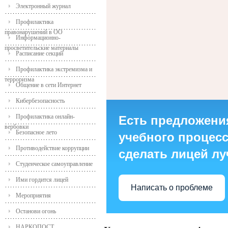
Электронный журнал
Профилактика
правонарушений в ОО
Информационно-
просветительские материалы
Расписание секций
Профилактика экстремизма и
терроризма
Общение в сети Интернет
Кибербезопасность
Профилактика онлайн-
Есть предложени
вербовки
Безопасное лето
учебного процесса
Противодействие коррупции
сделать лицей л
Студенческое самоуправление
Ими гордится лицей
Написать о проблеме
Мероприятия
Останови огонь
НАРКОПОСТ