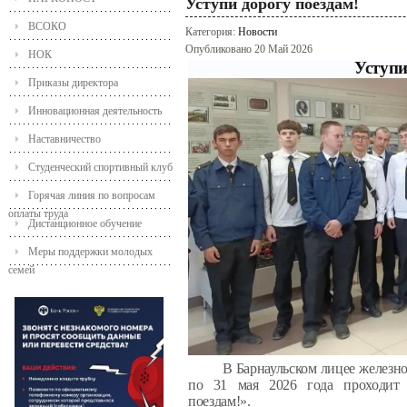
Уступи дорогу поездам!
ВСОКО
Категория:
Новости
Опубликовано 20 Май 2026
НОК
Уступи
Приказы директора
Инновационная деятельность
Наставничество
Студенческий спортивный клуб
Горячая линия по вопросам
оплаты труда
Дистанционное обучение
Меры поддержки молодых
семей
В Барнаульском лицее железно
по 31 мая 2026 года проходит 
поездам!».