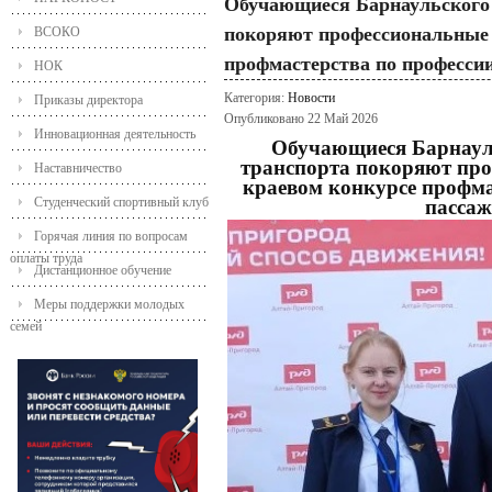
Обучающиеся Барнаульского 
покоряют профессиональные 
ВСОКО
профмастерства по професси
НОК
Категория:
Новости
Приказы директора
Опубликовано 22 Май 2026
Инновационная деятельность
Обучающиеся Барнаул
транспорта покоряют про
Наставничество
краевом конкурсе профма
Студенческий спортивный клуб
пассаж
Горячая линия по вопросам
оплаты труда
Дистанционное обучение
Меры поддержки молодых
семей