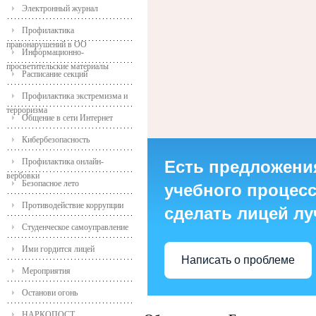
Электронный журнал
Профилактика
правонарушений в ОО
Информационно-
просветительские материалы
Расписание секций
Профилактика экстремизма и
терроризма
Общение в сети Интернет
Кибербезопасность
Профилактика онлайн-
Есть предложени
вербовки
Безопасное лето
учебного процесса
Противодействие коррупции
сделать лицей л
Студенческое самоуправление
Ими гордится лицей
Написать о проблеме
Мероприятия
Останови огонь
НАРКОПОСТ