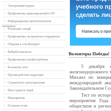
учебного пр
Электронный журнал
сделать ли
Профилактика правонарушений в ОО
Информационно-просветительские
материалы
Расписание секций
Написать о пр
Профилактика экстремизма и терроризма
Общение в сети Интернет
Кибербезопасность
Волонтеры Победы!
Профилактика онлайн-вербовки
5 декабря о
Безопасное лето
железнодорожного т
Противодействие коррупции
Михаил по инициа
международной ак
Студенческое самоуправление
Законодательном Со
Ими гордится лицей
Тест по истор
Мероприятия
мероприятия Года 
обществом и регио
Останови огонь