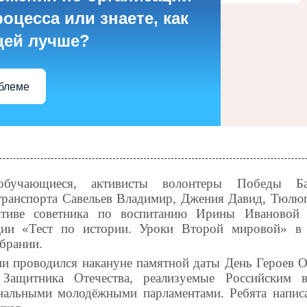
оцесса или знаете, как
цей лучше?
облеме
бучающиеся, активисты волонтеры Победы Бар
ранспорта Савельев Владимир, Джения Давид, Тюлю
тиве советника по воспитанию Ирины Ивановой 
ции «Тест по истории. Уроки Второй мировой» в 
брании.
ии проводился накануне памятной даты День Героев О
Защитника Отечества, реализуемые Российским в
нальными молодёжными парламентами. Ребята написа