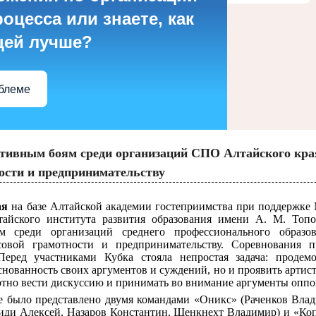
оцесса или знаете, как
цей лучше?
облеме
тивным боям среди организаций СПО Алтайского кра
ости и предпринимательству
мая
на базе Алтайской академии гостеприимства при поддержке
тайского института развития образования имени А. М. Топ
м среди организаций среднего профессионального образов
овой грамотности и предпринимательству. Соревнования п
еред участниками Кубка стояла непростая задача: продемо
снованность своих аргументов и суждений, но и проявить артис
отно вести дискуссию и принимать во внимание аргументы оппо
 было представлено двумя командами «Оникс» (Раченков Вла
ди Алексей, Назаров Константин, Шенкнехт Владимир) и «Коп