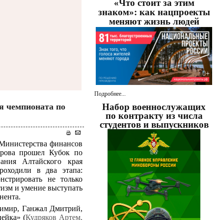
«Что стоит за этим
знаком»: как нацпроекты
меняют жизнь людей
Подробнее...
я чемпионата по
Набор военнослужащих
по контракту из числа
студентов и выпускников
 Министерства финансов
орова прошел Кубок по
ания Алтайского края
роходили в два этапа:
нстрировать не только
тизм и умение выступать
нента.
димир, Ганжал Дмитрий,
ейка» (
Кудряков Артем,