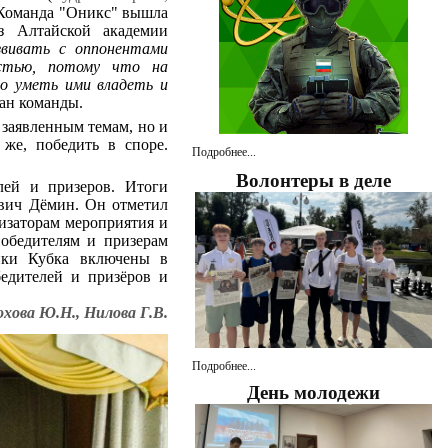
 Команда
"Оникс" вышла
з Алтайской академии
звивать с оппонентами
остью, потому что на
о уметь ими владеть и
ан команды.
 заявленным темам, но и
же, победить в споре.
Подробнее...
Волонтеры в деле
лей и призеров. Итоги
ович Дёмин. Он отметил
изаторам мероприятия и
победителям и призерам
ики Кубка включены в
бедителей и призёров и
хова Ю.Н., Нилова Г.В.
Подробнее...
День молодежи