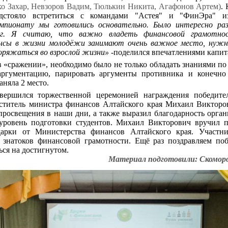
о Захар, Невзоров Вадим, Тюлькин Никита, Агафонов Артем)
.
дстояло встретиться с командами "Астея" и "ФинЭра" и
мпионату мы готовились основательно. Было интересно ра
ог. Я считаю, что важно владеть финансовой грамотн
ансы в жизни молодёжи занимают очень важное место, нужн
оряжаться во взрослой жизни» -
поделился впечатлениями капит
 «сражении», необходимо было не только обладать знаниями по
аргументацию, парировать аргументы противника и конечно 
аняла 2 место.
вершился торжественной церемонией награждения победите
еститель министра финансов Алтайского края Михаил Виктор
просвещения в наши дни, а также выразил благодарность орган
уровень подготовки студентов. Михаил Викторович вручил 
арки от Министерства финансов Алтайского края. Участн
знатоков финансовой грамотности. Ещё раз поздравляем по
ься на достигнутом.
Материал подготовили: Скоморо