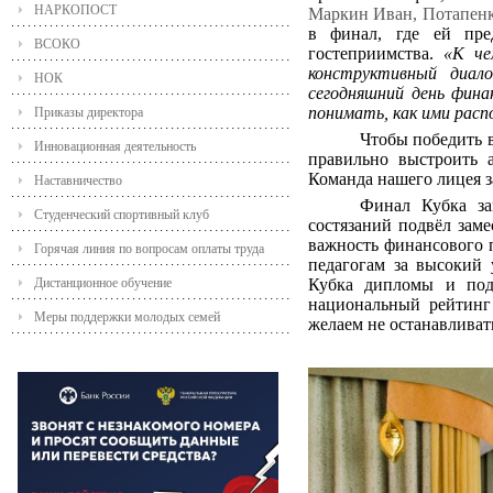
НАРКОПОСТ
Маркин Иван, Потапенк
в финал, где ей пре
ВСОКО
гостеприимства.
«К че
конструктивный диал
НОК
сегодняшний день фин
понимать, как ими расп
Приказы директора
Чтобы победить в
Инновационная деятельность
правильно выстроить 
Команда нашего лицея з
Наставничество
Финал Кубка за
Студенческий спортивный клуб
состязаний подвёл зам
важность финансового 
Горячая линия по вопросам оплаты труда
педагогам за высокий 
Дистанционное обучение
Кубка дипломы и под
национальный рейтинг 
Меры поддержки молодых семей
желаем не останавливат