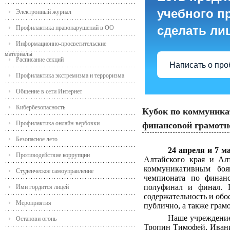
учебного пр
Электронный журнал
сделать ли
Профилактика правонарушений в ОО
Информационно-просветительские
материалы
Расписание секций
Написать о пр
Профилактика экстремизма и терроризма
Общение в сети Интернет
Кибербезопасность
Кубок по коммуника
Профилактика онлайн-вербовки
финансовой грамотн
Безопасное лето
24 апреля и 7 
Противодействие коррупции
Алтайского края и Ал
коммуникативным боя
Студенческое самоуправление
чемпионата по финанс
полуфинал и финал. П
Ими гордится лицей
содержательность и обо
Мероприятия
публично, а также грам
Наше учреждение
Останови огонь
Тропин Тимофей, Ивани