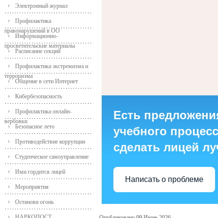
Электронный журнал
Профилактика
правонарушений в ОО
Информационно-
просветительские материалы
Расписание секций
Профилактика экстремизма и
терроризма
Общение в сети Интернет
Кибербезопасность
Профилактика онлайн-
Есть предложени
вербовки
Безопасное лето
учебного процесса
Противодействие коррупции
сделать лицей л
Студенческое самоуправление
Ими гордится лицей
Написать о проблеме
Мероприятия
Останови огонь
НАРКОПОСТ
Опубликовано 09 Июнь 2026