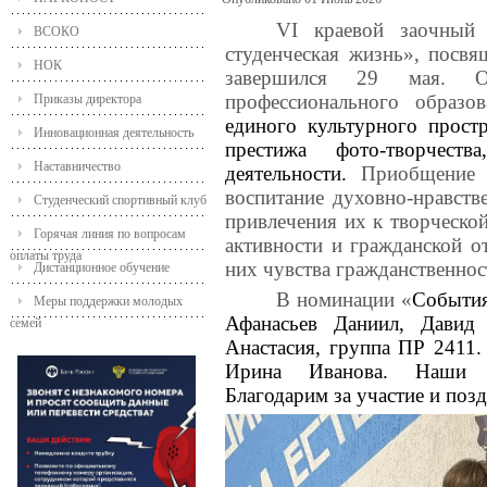
VI
краевой заочный 
ВСОКО
студенческая жизнь», посв
НОК
завершился 29 мая. Ор
профессионального образов
Приказы директора
единого культурного прост
Инновационная деятельность
престижа фото-творчест
Наставничество
деятельности.
Приобщение с
воспитание духовно-нравств
Студенческий спортивный клуб
привлечения их к творческо
Горячая линия по вопросам
активности и гражданской от
оплаты труда
них чувства гражданственнос
Дистанционное обучение
В номинации «
События
Меры поддержки молодых
Афанасьев Даниил, Дави
семей
Анастасия, группа ПР 2411.
Ирина Иванова. Наши у
Благодарим за участие и поз