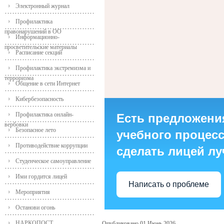
Электронный журнал
Профилактика
правонарушений в ОО
Информационно-
просветительские материалы
Расписание секций
Профилактика экстремизма и
терроризма
Общение в сети Интернет
Кибербезопасность
Профилактика онлайн-
Есть предложени
вербовки
Безопасное лето
учебного процесса
Противодействие коррупции
сделать лицей л
Студенческое самоуправление
Ими гордится лицей
Написать о проблеме
Мероприятия
Останови огонь
НАРКОПОСТ
Опубликовано 01 Июнь 2026