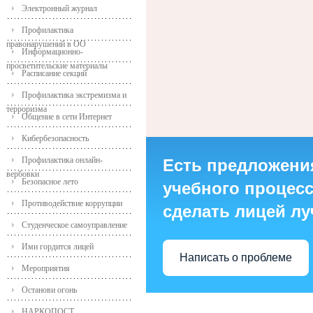
Электронный журнал
Профилактика
правонарушений в ОО
Информационно-
просветительские материалы
Расписание секций
Профилактика экстремизма и
терроризма
Общение в сети Интернет
Кибербезопасность
Профилактика онлайн-
Есть предложени
вербовки
Безопасное лето
учебного процесса
Противодействие коррупции
сделать лицей л
Студенческое самоуправление
Ими гордится лицей
Написать о проблеме
Мероприятия
Останови огонь
НАРКОПОСТ