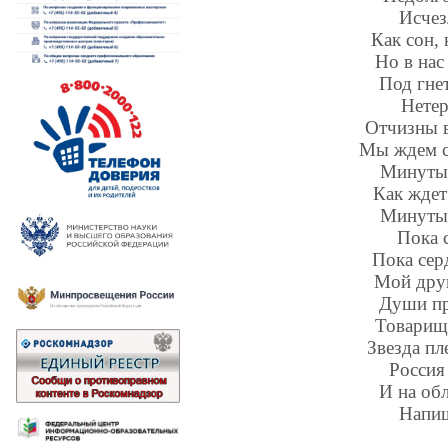
Исчез
Как сон, 
Но в нас
Под гне
Нете
Отчизны 
Мы ждем с
Минуты 
Как ждет
Минуты 
Пока 
Пока сер
Мой друг
Души пр
Товарищ,
Звезда пл
Россия 
И на об
Напиш