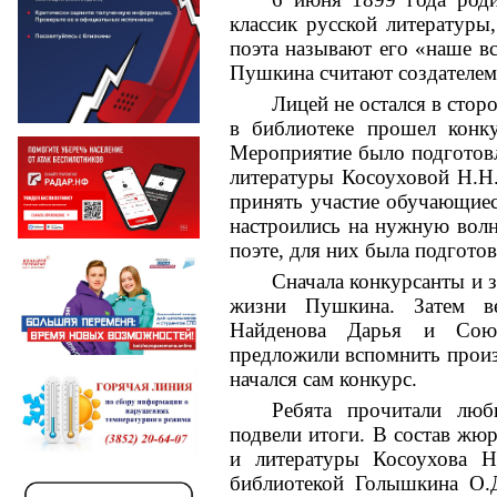
классик русской литературы
поэта называют его «наше в
Пушкина считают создателем
Лицей не остался в сторо
в библиотеке прошел конк
Мероприятие было подготовл
литературы Косоуховой Н.Н
принять участие обучающиес
настроились на нужную вол
поэте, для них была подгото
Сначала конкурсанты и 
жизни Пушкина. Затем в
Найденова Дарья и Сою
предложили вспомнить произв
начался сам конкурс.
Ребята прочитали люб
подвели итоги. В состав жю
и литературы Косоухова Н
библиотекой Голышкина О.Д