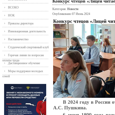
Конкурс чтецов «Лицей чита
ВСОКО
Категория:
Новости
Опубликовано 07 Июнь 2024
НОК
Конкурс чтецов «Лицей чи
Приказы директора
Инновационная деятельность
Наставничество
Студенческий спортивный клуб
Горячая линия по вопросам
оплаты труда
Дистанционное обучение
Меры поддержки молодых
семей
В 2024 году в России 
А.С. Пушкина.
6 июня 1899 года род