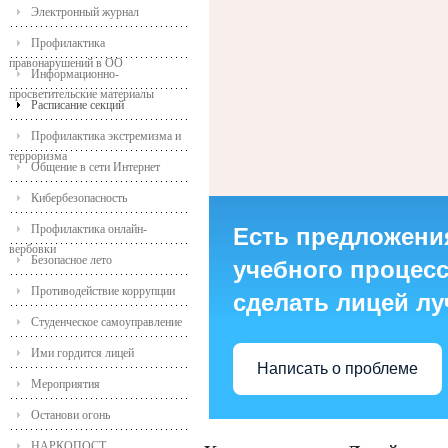
Электронный журнал
Профилактика
правонарушений в ОО
Информационно-
просветительские материалы
Расписание секций
Профилактика экстремизма и
терроризма
Общение в сети Интернет
Кибербезопасность
Профилактика онлайн-
Есть предложени
вербовки
Безопасное лето
учебного процесса
Противодействие коррупции
сделать лицей л
Студенческое самоуправление
Ими гордится лицей
Написать о проблеме
Мероприятия
Останови огонь
НАРКОПОСТ